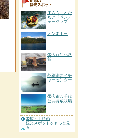
周辺の
観光スポット
ＴＡＣ とか
ちアドベンチ
ャークラブ
オンネトー
帯広百年記念
館
然別湖ネイチ
ャーセンター
帯広市八千代
公共育成牧場
帯広・十勝の
観光スポットをもっと見
る