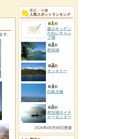
帯広・十勝
人気スポットランキング
森のキッチン
かわいキャン
ます。
プ場
然別湖
オンネトー
白鳥大橋
然別湖ネイチ
ャーセンター
2026年08月08日更新