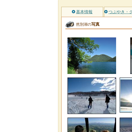
基本情報
つぶやき・
写真
然別湖の