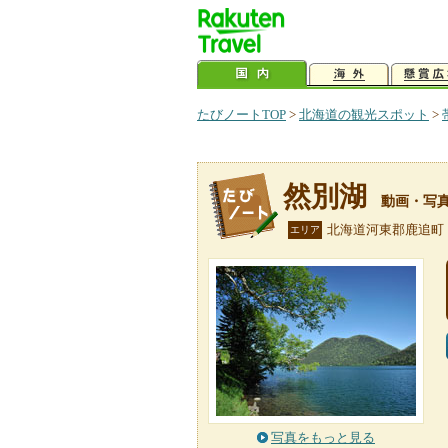
たびノートTOP
>
北海道の観光スポット
>
然別湖
動画・写
北海道河東郡鹿追町
エリア
写真をもっと見る