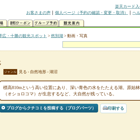
楽天カード入
お客さまの声
個人ページ（予約の確認・変更・取消）
ヘ
帯広・十勝の観光スポット
>
然別湖
>
動画・写真
真
見る - 自然地形 - 湖沼
ジャンル
標高810mという高い位置にあり、深い青色の水をたたえる湖。原始
（オショロコマ）が生息するなど、大自然が残っている。
ブログからクチコミを投稿する（ブログパーツ）
印刷する