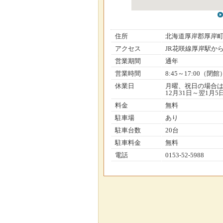
住所
北海道厚岸郡厚岸
アクセス
JR花咲線厚岸駅か
営業期間
通年
営業時間
8:45～17:00（閉館
休業日
月曜、祝日の場合
12月31日～翌1月5
料金
無料
駐車場
あり
駐車台数
20台
駐車料金
無料
電話
0153-52-5988