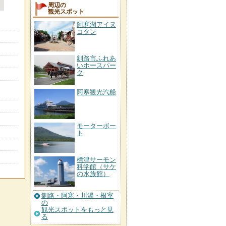
周辺の
観光スポット
阿寒湖アイヌ
コタン
釧路市ふれあ
いホースパー
ク
阿寒観光汽船
モーターボー
ト
標津サーモン
科学館（サケ
の水族館）
釧路・阿寒・川湯・根室
の
観光スポットをもっと見
る