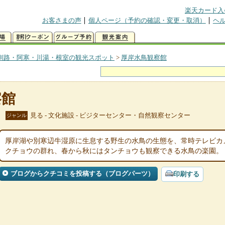
楽天カード入
お客さまの声
個人ページ（予約の確認・変更・取消）
ヘ
釧路・阿寒・川湯・根室の観光スポット
>
厚岸水鳥観察館
察館
見る - 文化施設 - ビジターセンター・自然観察センター
ジャンル
厚岸湖や別寒辺牛湿原に生息する野生の水鳥の生態を、常時テレビカ
クチョウの群れ、春から秋にはタンチョウも観察できる水鳥の楽園。
ブログからクチコミを投稿する（ブログパーツ）
印刷する