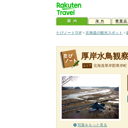
たびノートTOP
>
北海道の観光スポット
>
厚岸水鳥観
北海道厚岸郡厚岸町
エリア
写真をもっと見る