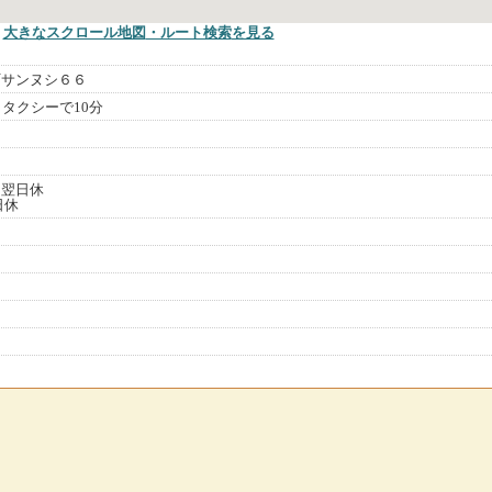
大きなスクロール地図
・ルート検索
を見る
町サンヌシ６６
らタクシーで10分
）
は翌日休
日休