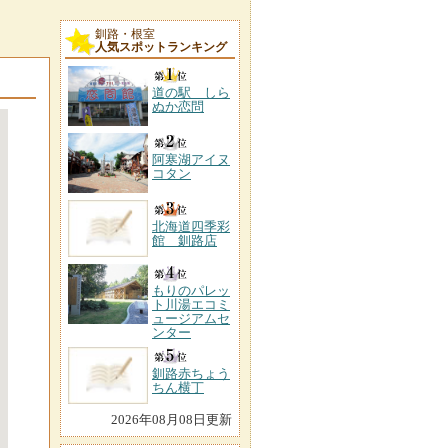
釧路・根室
人気スポットランキング
道の駅 しら
ぬか恋問
阿寒湖アイヌ
コタン
北海道四季彩
館 釧路店
もりのパレッ
ト川湯エコミ
ュージアムセ
ンター
釧路赤ちょう
ちん横丁
2026年08月08日更新