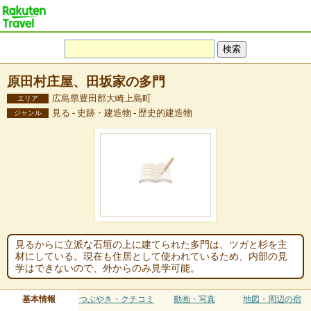
原田村庄屋、田坂家の多門
広島県豊田郡大崎上島町
エリア
見る - 史跡・建造物 - 歴史的建造物
ジャンル
見るからに立派な石垣の上に建てられた多門は、ツガと杉を主
材にしている。現在も住居として使われているため、内部の見
学はできないので、外からのみ見学可能。
基本情報
つぶやき・クチコミ
動画・写真
地図・周辺の宿