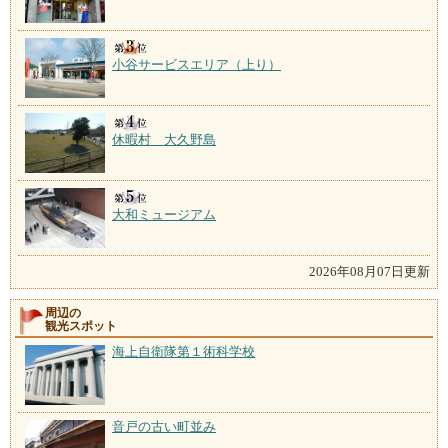
小谷サービスエリア（上り）
休暇村 大久野島
大和ミュージアム
2026年08月07日更新
周辺の
観光スポット
海上自衛隊第１術科学校
音戸の古い町並み