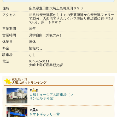
住所
広島県豊田郡大崎上島町原田６９３
アクセス
JR呉線安芸津駅からすぐの安芸津港から安芸津フェリー
で35分、大西港でさんようバス左回り循環線に乗り換え
て6分、原田下車すぐ
営業期間
通年
営業時間
見学自由（外観のみ）
休業日
無休
料金
情報なし
駐車場
なし
電話
0846-65-3111
大崎上島町産業観光課
東広島・呉
人気スポットランキング
大和ミュージアム駐車場（マ
リンビル３号館）
ヤマトギャラリー零