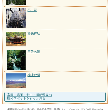
不二洞
妙義神社
三段の滝
神津牧場
富岡・藤岡・安中・磯部温泉の
観光スポットをもっと見る
掲載情報の一部の著作権は提供元企業等に帰属します。 Copyright（C）2026 Shobunsha