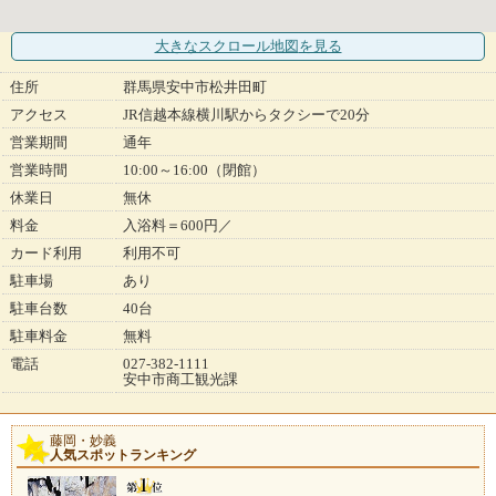
大きなスクロール地図
を見る
住所
群馬県安中市松井田町
アクセス
JR信越本線横川駅からタクシーで20分
営業期間
通年
営業時間
10:00～16:00（閉館）
休業日
無休
料金
入浴料＝600円／
カード利用
利用不可
駐車場
あり
駐車台数
40台
駐車料金
無料
電話
027-382-1111
安中市商工観光課
藤岡・妙義
人気スポットランキング