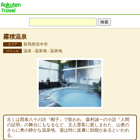
霧積温泉
群馬県安中市
エリア
温泉 - 温泉地 - 温泉地
ジャンル
古くは西条八十の詩『帽子』で歌われ、森村誠一の小説『人間
の証明』の舞台にもなるなど、文人墨客に親しまれた、山奥の
さらに奥の静かな温泉地。湯は特に皮膚に効能があるといわれ
る。