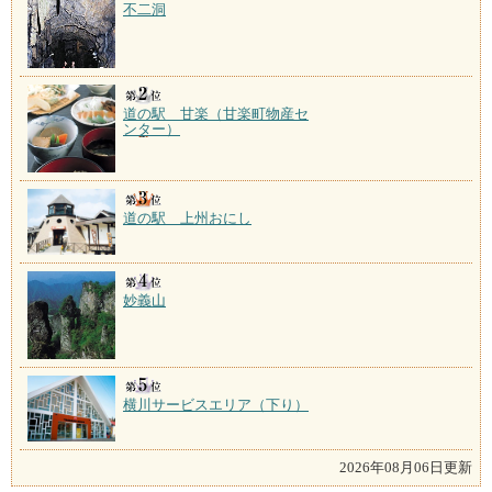
不二洞
道の駅 甘楽（甘楽町物産セ
ンター）
道の駅 上州おにし
妙義山
横川サービスエリア（下り）
2026年08月06日更新