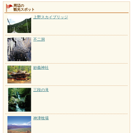
周辺の
観光スポット
上野スカイブリッジ
不二洞
妙義神社
三段の滝
神津牧場