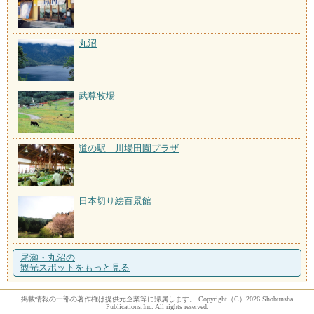
丸沼
武尊牧場
道の駅 川場田園プラザ
日本切り絵百景館
尾瀬・丸沼の
観光スポットをもっと見る
掲載情報の一部の著作権は提供元企業等に帰属します。 Copyright（C）2026 Shobunsha
Publications,Inc. All rights reserved.