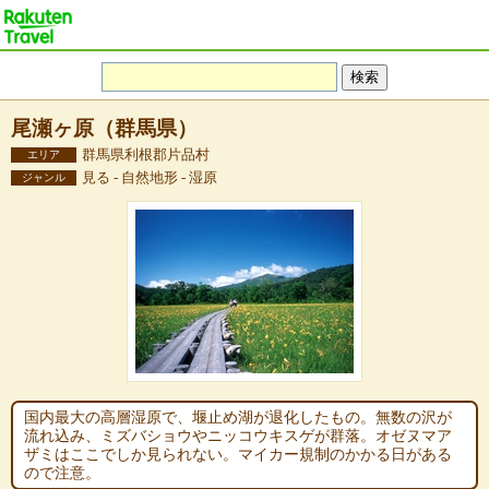
尾瀬ヶ原（群馬県）
群馬県利根郡片品村
エリア
見る - 自然地形 - 湿原
ジャンル
国内最大の高層湿原で、堰止め湖が退化したもの。無数の沢が
流れ込み、ミズバショウやニッコウキスゲが群落。オゼヌマア
ザミはここでしか見られない。マイカー規制のかかる日がある
ので注意。