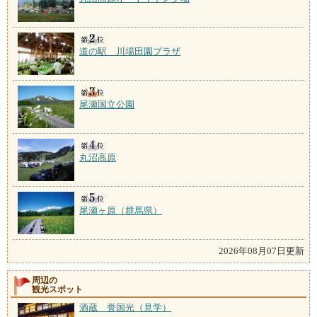
道の駅 川場田園プラザ
尾瀬国立公園
丸沼高原
尾瀬ヶ原（群馬県）
2026年08月07日更新
周辺の
観光スポット
酒蔵 誉国光（見学）