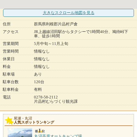
大きなスクロール地図
を見る
住所
群馬県利根郡片品村戸倉
アクセス
JR上越線沼田駅からタクシーで1時間40分、鳩待峠下
車、徒歩1時間
営業期間
5月中旬～11月上旬
営業時間
情報なし
休業日
情報なし
料金
情報なし
駐車場
あり
駐車台数
120台
駐車料金
有料
電話
0278-58-2112
片品村むらづくり観光課
尾瀬・丸沼
人気スポットランキング
丸沼高原オートキャンプ場