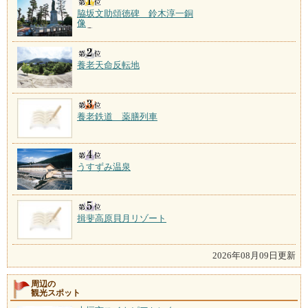
脇坂文助頌徳碑 鈴木淳一銅
像
養老天命反転地
養老鉄道 薬膳列車
うすずみ温泉
揖斐高原貝月リゾート
2026年08月09日更新
周辺の
観光スポット