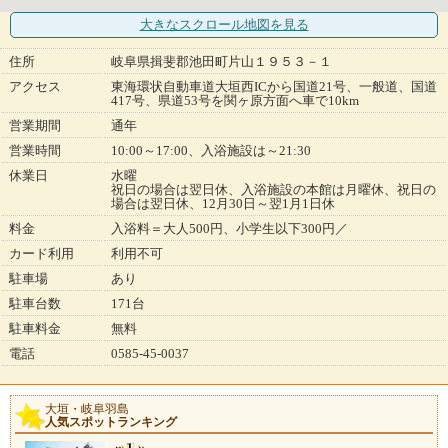
大きなスクロール地図
を見る
住所
岐阜県揖斐郡池田町片山１９５３－１
アクセス
東海環状自動車道大垣西ICから国道21号、一般道、国道
417号、県道53号を関ヶ原方面へ車で10km
営業期間
通年
営業時間
10:00～17:00、入浴施設は～21:30
休業日
水曜
祝日の場合は翌日休、入浴施設の本館は月曜休、祝日の
場合は翌日休、12月30日～翌1月1日休
料金
入浴料＝大人500円、小学生以下300円／
カード利用
利用不可
駐車場
あり
駐車台数
171台
駐車料金
無料
電話
0585-45-0037
大垣・岐阜羽島
人気スポットランキング