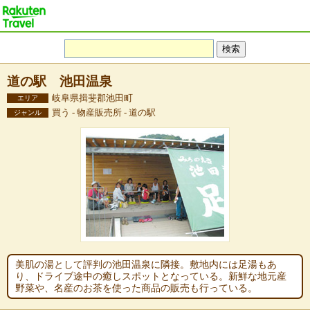
道の駅 池田温泉
岐阜県揖斐郡池田町
エリア
買う - 物産販売所 - 道の駅
ジャンル
美肌の湯として評判の池田温泉に隣接。敷地内には足湯もあ
り、ドライブ途中の癒しスポットとなっている。新鮮な地元産
野菜や、名産のお茶を使った商品の販売も行っている。