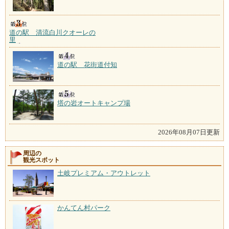
道の駅 清流白川クオーレの
里
道の駅 花街道付知
塔の岩オートキャンプ場
2026年08月07日更新
周辺の
観光スポット
土岐プレミアム・アウトレット
かんてん村パーク