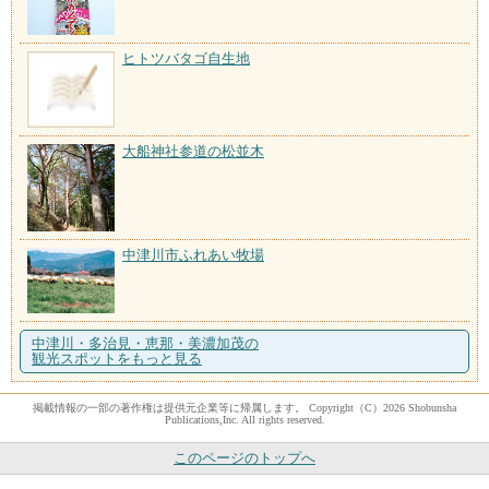
ヒトツバタゴ自生地
大船神社参道の松並木
中津川市ふれあい牧場
中津川・多治見・恵那・美濃加茂の
観光スポットをもっと見る
掲載情報の一部の著作権は提供元企業等に帰属します。 Copyright（C）2026 Shobunsha
Publications,Inc. All rights reserved.
このページのトップへ