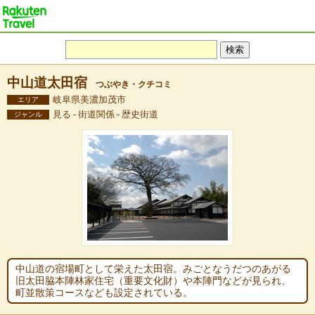
中山道太田宿
つぶやき・クチコミ
岐阜県美濃加茂市
エリア
見る - 街道関係 - 歴史街道
ジャンル
中山道の宿場町として栄えた太田宿。みごとなうだつのあがる
旧太田脇本陣林家住宅（重要文化財）や本陣門などが見られ、
町並散策コースなども設定されている。