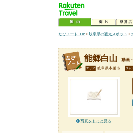
たびノートTOP
>
岐阜県の観光スポット
>
能郷白山
動画
岐阜県本巣市
エリア
ジャ
写真をもっと見る