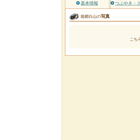
基本情報
つぶやき・
写真
能郷白山の
こち