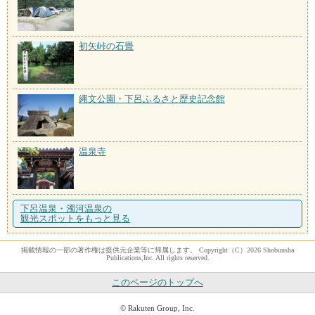
初矢峠の石畳
縄文公園・下呂ふるさと歴史記念館
温泉寺
下呂温泉・濁河温泉の
観光スポットをもっと見る
掲載情報の一部の著作権は提供元企業等に帰属します。 Copyright（C）2026 Shobunsha
Publications,Inc. All rights reserved.
このページのトップへ
© Rakuten Group, Inc.