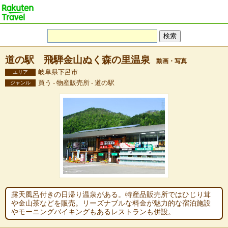
道の駅 飛騨金山ぬく森の里温泉
動画・写真
岐阜県下呂市
エリア
買う - 物産販売所 - 道の駅
ジャンル
露天風呂付きの日帰り温泉がある。特産品販売所ではひじり茸
や金山茶などを販売。リーズナブルな料金が魅力的な宿泊施設
やモーニングバイキングもあるレストランも併設。