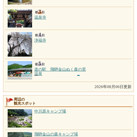
温泉寺
浄福寺
道の駅 飛騨金山ぬく森の里
温泉
2026年08月06日更新
周辺の
観光スポット
中川原キャンプ場
飛騨金山の森キャンプ場