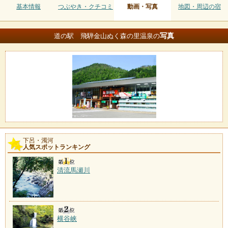
基本情報
つぶやき・クチコミ
動画・写真
地図・周辺の宿
写真
道の駅 飛騨金山ぬく森の里温泉の
下呂・濁河
人気スポットランキング
清流馬瀬川
横谷峡