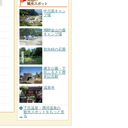
周辺の
観光スポット
中川原キャン
プ場
飛騨金山の森
キャンプ場
初矢峠の石畳
縄文公園・下
呂ふるさと歴
史記念館
温泉寺
下呂温泉・濁河温泉の
観光スポットをもっと見
る