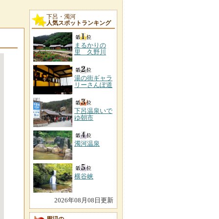
下呂・濁河
人気スポットランキング
まるかりの
里 久野川
湯の街ギャラ
リーさんぽ道
下呂温泉いで
ゆ朝市
濁河温泉
横谷峡
2026年08月08日更新