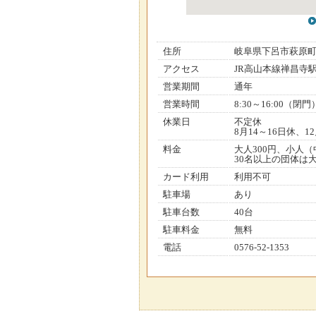
住所
岐阜県下呂市萩原
アクセス
JR高山本線禅昌寺
営業期間
通年
営業時間
8:30～16:00（閉門
休業日
不定休
8月14～16日休、1
料金
大人300円、小人
30名以上の団体は大
カード利用
利用不可
駐車場
あり
駐車台数
40台
駐車料金
無料
電話
0576-52-1353