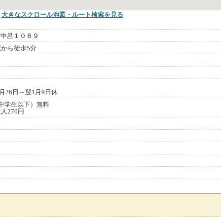
大きなスクロール地図
・ルート検索
を見る
町中呂１０８９
駅から徒歩5分
）
2月26日～翌1月9日休
（中学生以下）無料
人270円