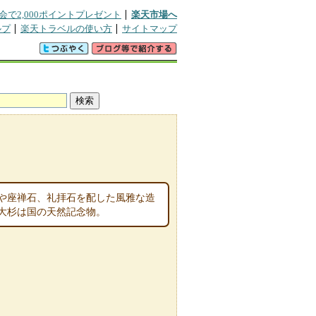
会で2,000ポイントプレゼント
楽天市場へ
ルプ
楽天トラベルの使い方
サイトマップ
や座禅石、礼拝石を配した風雅な造
大杉は国の天然記念物。