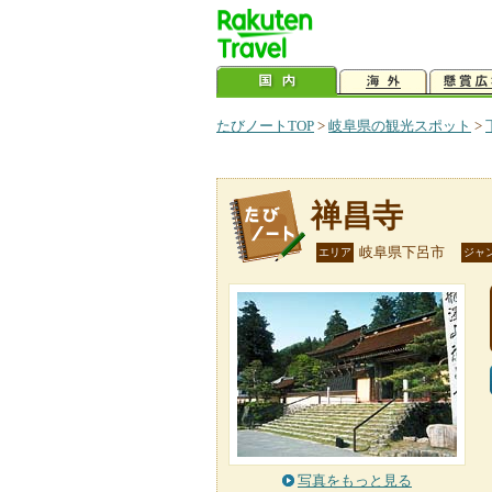
たびノートTOP
>
岐阜県の観光スポット
>
禅昌寺
岐阜県下呂市
エリア
ジャ
写真をもっと見る