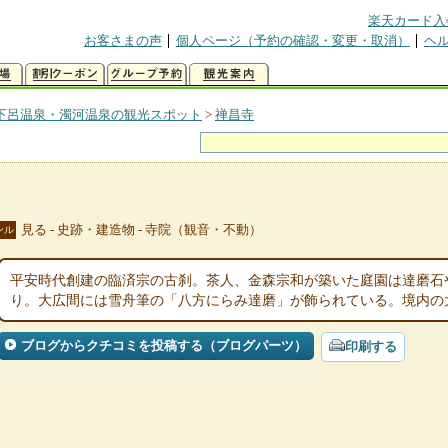
楽天カード入
お客さまの声
個人ページ（予約の確認・変更・取消）
ヘ
下呂温泉・濁河温泉の観光スポット
>
禅昌寺
見る - 史跡・建造物 - 寺院（観音・不動）
ンル
平安時代創建の臨済宗の古刹。茶人、金森宗和が築いた庭園は達磨石
り。大広間には雪舟筆の「八方にらみ達磨」が飾られている。境内の
ブログからクチコミを投稿する（ブログパーツ）
印刷する