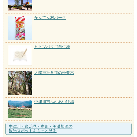
かんてん村パーク
ヒトツバタゴ自生地
大船神社参道の松並木
中津川市ふれあい牧場
中津川・多治見・恵那・美濃加茂の
観光スポットをもっと見る