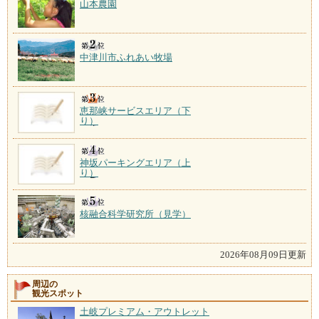
山本農園
中津川市ふれあい牧場
恵那峡サービスエリア（下
り）
神坂パーキングエリア（上
り）
核融合科学研究所（見学）
2026年08月09日更新
周辺の
観光スポット
土岐プレミアム・アウトレット