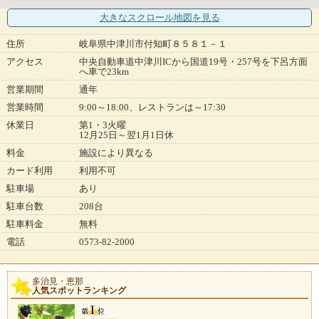
大きなスクロール地図
を見る
住所
岐阜県中津川市付知町８５８１－１
アクセス
中央自動車道中津川ICから国道19号・257号を下呂方面
へ車で23km
営業期間
通年
営業時間
9:00～18:00、レストランは～17:30
休業日
第1・3火曜
12月25日～翌1月1日休
料金
施設により異なる
カード利用
利用不可
駐車場
あり
駐車台数
208台
駐車料金
無料
電話
0573-82-2000
多治見・恵那
人気スポットランキング