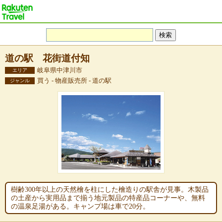
道の駅 花街道付知
岐阜県中津川市
エリア
買う - 物産販売所 - 道の駅
ジャンル
樹齢300年以上の天然檜を柱にした檜造りの駅舎が見事。木製品
の土産から実用品まで揃う地元製品の特産品コーナーや、無料
の温泉足湯がある。キャンプ場は車で20分。