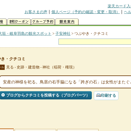
楽天カード入
お客さまの声
個人ページ（予約の確認・変更・取消）
ヘ
大垣・岐阜羽島の観光スポット
>
子安神社
>
つぶやき・クチコミ
やき・クチコミ
見る - 史跡・建造物 - 神社（稲荷・権現）
ンル
安産の神様を祀る。鳥居の右手脇になる「跨ぎの石」は女性がまたぐ
ブログからクチコミを投稿する（ブログパーツ）
印刷する