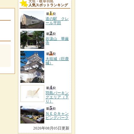
大垣・岐阜羽島
人気スポットランキング
道の駅 クレ
ール平田
谷汲山 華厳
寺
大垣城（巨鹿
城）
羽島パーキン
グエリア（下
り）
ＮＥＯキャン
ピングパーク
2026年08月05日更新