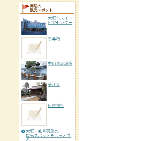
周辺の
観光スポット
大垣市スイト
ピアセンター
垂井宿
中山道赤坂宿
美江寺
日吉神社
大垣・岐阜羽島の
観光スポットをもっと見
る