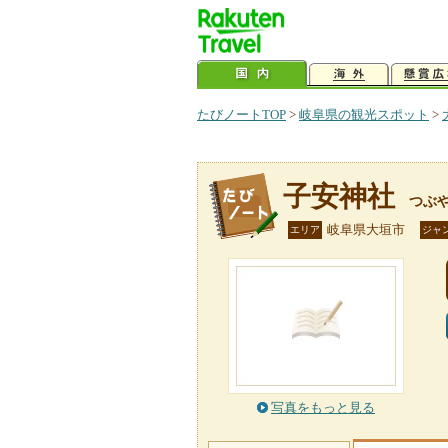
たびノートTOP
>
岐阜県の観光スポット
>
子安神社
つぶ
岐阜県大垣市
エリア
ジャ
写真をもっと見る