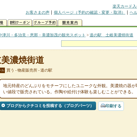
楽天カード入
お客さまの声
個人ページ（予約の確認・変更・取消）
ヘ
中津川・多治見・恵那・美濃加茂の観光スポット
>
道の駅 土岐美濃焼街道
岐美濃焼街道
買う - 物産販売所 - 道の駅
ンル
地元特産のどんぶりをモチーフにしたユニークな外観。美濃焼の器が
い値段で販売されている。作陶や絵付け体験も楽しむことができる。
ブログからクチコミを投稿する（ブログパーツ）
印刷する