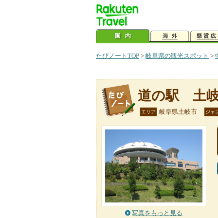
たびノートTOP
>
岐阜県の観光スポット
>
道の駅 土
岐阜県土岐市
エリア
ジャ
写真をもっと見る