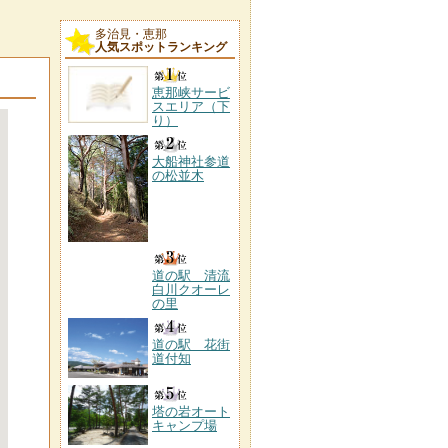
多治見・恵那
人気スポットランキング
恵那峡サービ
スエリア（下
り）
大船神社参道
の松並木
道の駅 清流
白川クオーレ
の里
道の駅 花街
道付知
塔の岩オート
キャンプ場