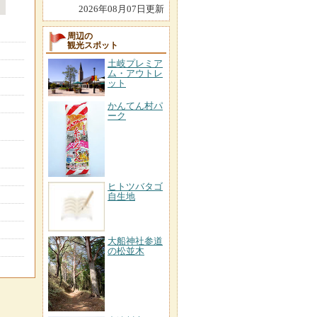
2026年08月07日更新
周辺の
観光スポット
土岐プレミア
ム・アウトレ
ット
かんてん村パ
ーク
ヒトツバタゴ
自生地
大船神社参道
の松並木