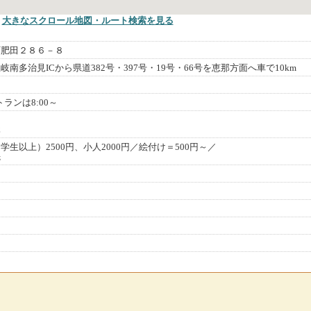
大きなスクロール地図
・ルート検索
を見る
町肥田２８６－８
南多治見ICから県道382号・397号・19号・66号を恵那方面へ車で10km
ストランは8:00～
休
生以上）2500円、小人2000円／絵付け＝500円～／
先