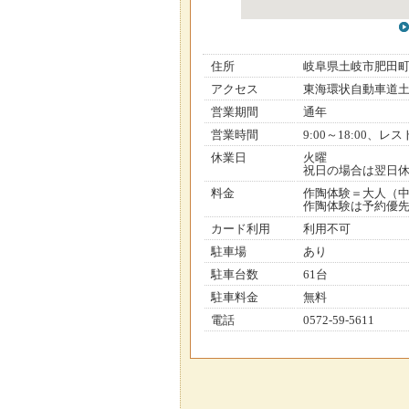
住所
岐阜県土岐市肥田
アクセス
東海環状自動車道土岐
営業期間
通年
営業時間
9:00～18:00、レ
休業日
火曜
祝日の場合は翌日
料金
作陶体験＝大人（中学
作陶体験は予約優
カード利用
利用不可
駐車場
あり
駐車台数
61台
駐車料金
無料
電話
0572-59-5611