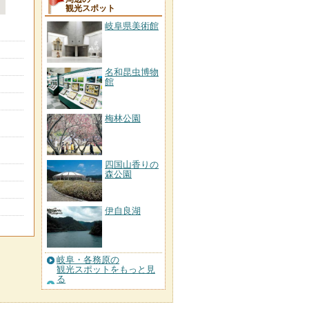
観光スポット
岐阜県美術館
名和昆虫博物
館
梅林公園
四国山香りの
森公園
伊自良湖
岐阜・各務原の
観光スポットをもっと見
る