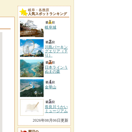
岐阜・各務原
人気スポットランキング
岐阜城
川島パーキン
グエリア（下
り）
日本ラインう
ぬまの森
金華山
長良川うかい
ミュージアム
2026年08月06日更新
周辺の