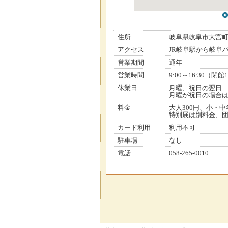
住所
岐阜県岐阜市大宮
アクセス
JR岐阜駅から岐阜
営業期間
通年
営業時間
9:00～16:30（閉館1
休業日
月曜、祝日の翌日
月曜が祝日の場合は開
料金
大人300円、小・中
特別展は別料金、団
カード利用
利用不可
駐車場
なし
電話
058-265-0010