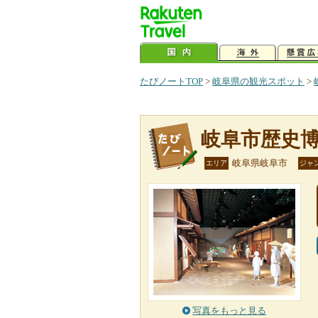
たびノートTOP
>
岐阜県の観光スポット
>
岐阜市歴史
岐阜県岐阜市
エリア
ジャ
写真をもっと見る