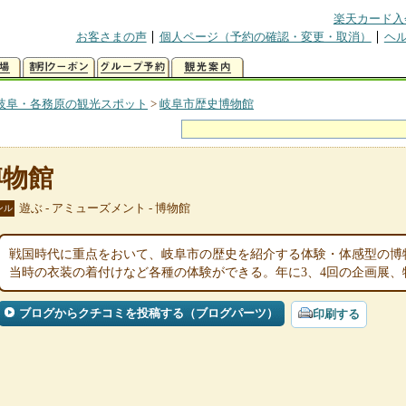
楽天カード入
お客さまの声
個人ページ（予約の確認・変更・取消）
ヘ
岐阜・各務原の観光スポット
>
岐阜市歴史博物館
博物館
遊ぶ - アミューズメント - 博物館
ンル
戦国時代に重点をおいて、岐阜市の歴史を紹介する体験・体感型の博
当時の衣装の着付けなど各種の体験ができる。年に3、4回の企画展、
ブログからクチコミを投稿する（ブログパーツ）
印刷する