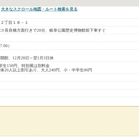
大きなスクロール地図
・ルート検索
を見る
町２丁目１８－１
バス長良橋方面行きで20分、岐阜公園歴史博物館前下車すぐ
7:00）
館、12月28日～翌1月3日休
学生150円、特別展は別料金
体20人以上割引あり、大人240円、小・中学生90円