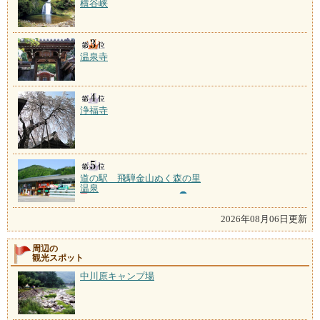
横谷峡
温泉寺
浄福寺
道の駅 飛騨金山ぬく森の里
温泉
2026年08月06日更新
周辺の
観光スポット
中川原キャンプ場