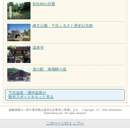
初矢峠の石畳
縄文公園・下呂ふるさと歴史記念館
温泉寺
道の駅 南飛騨小坂
下呂温泉・濁河温泉の
観光スポットをもっと見る
掲載情報の一部の著作権は提供元企業等に帰属します。 Copyright（C）2026 Shobunsha
Publications,Inc. All rights reserved.
このページのトップへ