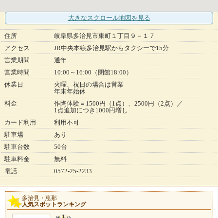
大きなスクロール地図
を見る
住所
岐阜県多治見市東町１丁目９－１７
アクセス
JR中央本線多治見駅からタクシーで15分
営業期間
通年
営業時間
10:00～16:00（閉館18:00）
休業日
火曜、祝日の場合は営業
年末年始休
料金
作陶体験＝1500円（1点）、2500円（2点）／
1点追加につき1000円増し
カード利用
利用不可
駐車場
あり
駐車台数
50台
駐車料金
無料
電話
0572-25-2233
多治見・恵那
人気スポットランキング