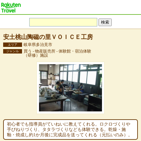
安土桃山陶磁の里ＶＯＩＣＥ工房
岐阜県多治見市
エリア
買う - 物産販売所 - 体験館・宿泊体験
ジャンル
（研修）施設
初心者でも指導員がていねいに教えてくれる。ロクロづくりや
手びねりづくり、タタラづくりなども体験できる。乾燥・施
釉・焼成し約1か月後に完成品を送ってくれる（元払いのみ）。