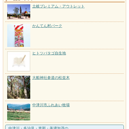
土岐プレミアム・アウトレット
かんてん村パーク
ヒトツバタゴ自生地
大船神社参道の松並木
中津川市ふれあい牧場
中津川・多治見・恵那・美濃加茂の