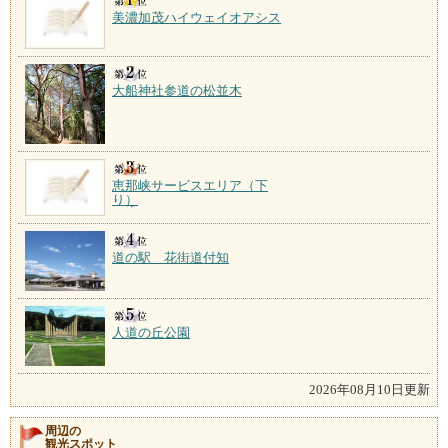
美濃加茂ハイウェイオアシス
大船神社参道の松並木
恵那峡サービスエリア（下
り）
道の駅 花街道付知
人道の丘公園
2026年08月10日更新
周辺の
観光スポット