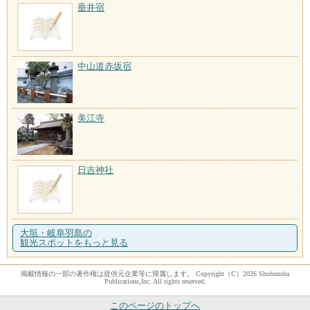
垂井宿
中山道赤坂宿
美江寺
日吉神社
大垣・岐阜羽島の
観光スポットをもっと見る
掲載情報の一部の著作権は提供元企業等に帰属します。 Copyright（C）2026 Shobunsha
Publications,Inc. All rights reserved.
このページのトップへ