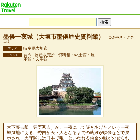
墨俣一夜城（大垣市墨俣歴史資料館）
つぶやき・クチ
コミ
岐阜県大垣市
エリア
買う - 物産販売所 - 資料館・郷土館・展
ジャンル
示館・文学館
木下藤吉郎（豊臣秀吉）が、一夜にして築きあげたという一夜
城跡地にある。秀吉が天下人となるまでの軌跡が映像などで展
示され、天守閣には日本で唯一といわれる純金の鯱がのせられ