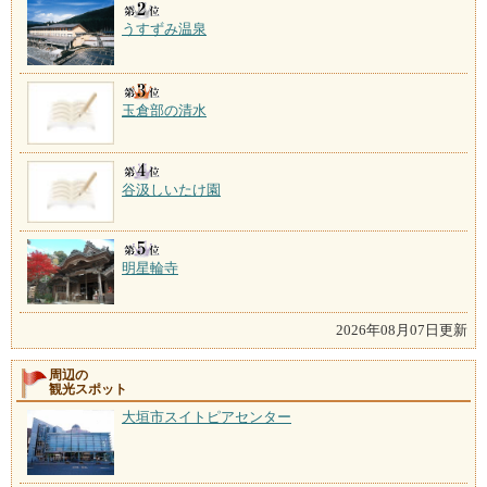
うすずみ温泉
玉倉部の清水
谷汲しいたけ園
明星輪寺
2026年08月07日更新
周辺の
観光スポット
大垣市スイトピアセンター