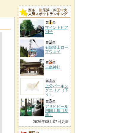
西条・新居浜・四国中央
人気スポットランキング
マイントピア
別子
石鎚登山ロー
プウェイ
三島神社
上分パーキン
グエリア（下
り）
アサヒビール
四国工場（見
学）
2026年08月07日更新
周辺の