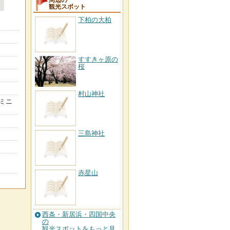
観光スポット
下柏の大柏
すすきヶ原の
桜
村山神社
ミニ
三島神社
赤星山
西条・新居浜・四国中央
の
観光スポットをもっと見