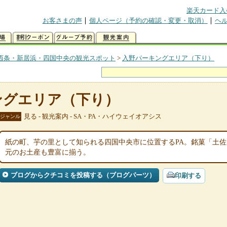
楽天カード入
お客さまの声
個人ページ（予約の確認・変更・取消）
ヘ
西条・新居浜・四国中央の観光スポット
>
入野パーキングエリア（下り）
ングエリア（下り）
見る - 観光案内 - SA・PA・ハイウェイオアシス
ジャンル
紙の町、芋の里として知られる四国中央市に位置するPA。銘菓「土
元のお土産も豊富に揃う。
ブログからクチコミを投稿する（ブログパーツ）
印刷する