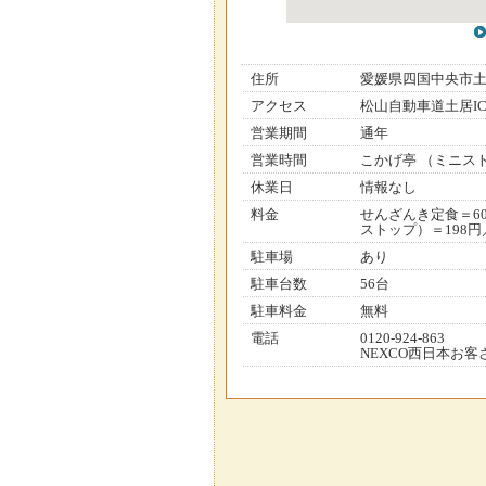
住所
愛媛県四国中央市
アクセス
松山自動車道土居IC
営業期間
通年
営業時間
こかげ亭 （ミニストッ
休業日
情報なし
料金
せんざんき定食＝6
ストップ）＝198円
駐車場
あり
駐車台数
56台
駐車料金
無料
電話
0120-924-863
NEXCO西日本お