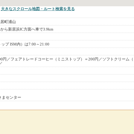
大きなスクロール地図
・ルート検索
を見る
土居町浦山
から新居浜IC方面へ車で3.9km
プ ISM内）は7:00～21:00
00円／フェアトレードコーヒー（ミニストップ）＝200円／ソフトクリーム（
／
客さまセンター