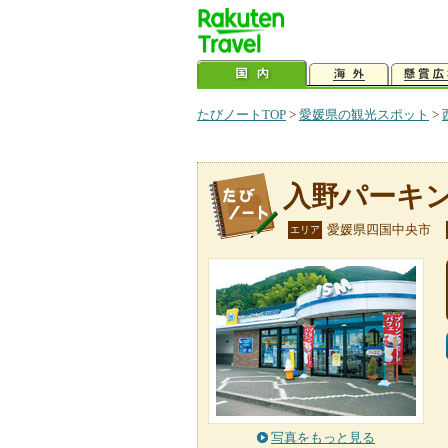
たびノートTOP
>
愛媛県の観光スポット
>
入野パーキ
愛媛県四国中央市
エリア
写真をもっと見る