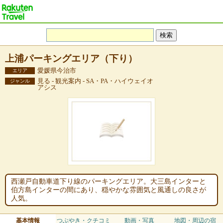
上浦パーキングエリア（下り）
愛媛県今治市
エリア
見る - 観光案内 - SA・PA・ハイウェイオ
ジャンル
アシス
西瀬戸自動車道下り線のパーキングエリア。大三島インターと
伯方島インターの間にあり、穏やかな雰囲気と風通しの良さが
人気。
基本情報
つぶやき・クチコミ
動画・写真
地図・周辺の宿