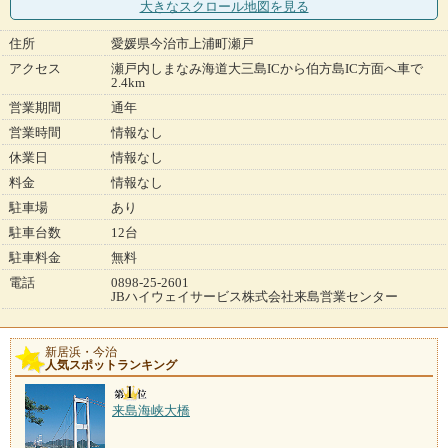
大きなスクロール地図
を見る
住所
愛媛県今治市上浦町瀬戸
アクセス
瀬戸内しまなみ海道大三島ICから伯方島IC方面へ車で
2.4km
営業期間
通年
営業時間
情報なし
休業日
情報なし
料金
情報なし
駐車場
あり
駐車台数
12台
駐車料金
無料
電話
0898-25-2601
JBハイウェイサービス株式会社来島営業センター
新居浜・今治
人気スポットランキング
来島海峡大橋