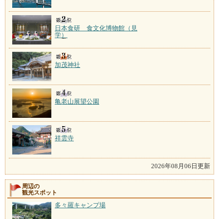
日本食研 食文化博物館（見
学）
加茂神社
亀老山展望公園
祥雲寺
2026年08月06日更新
周辺の
観光スポット
多々羅キャンプ場