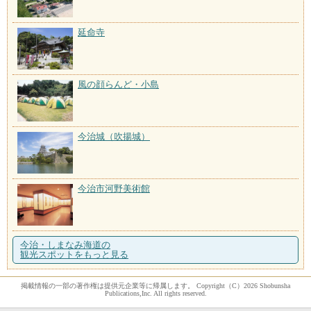
延命寺
風の顔らんど・小島
今治城（吹揚城）
今治市河野美術館
今治・しまなみ海道の
観光スポットをもっと見る
掲載情報の一部の著作権は提供元企業等に帰属します。 Copyright（C）2026 Shobunsha
Publications,Inc. All rights reserved.