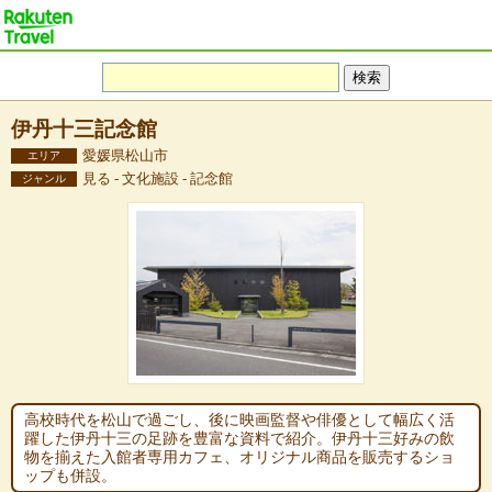
伊丹十三記念館
愛媛県松山市
エリア
見る - 文化施設 - 記念館
ジャンル
高校時代を松山で過ごし、後に映画監督や俳優として幅広く活
躍した伊丹十三の足跡を豊富な資料で紹介。伊丹十三好みの飲
物を揃えた入館者専用カフェ、オリジナル商品を販売するショ
ップも併設。