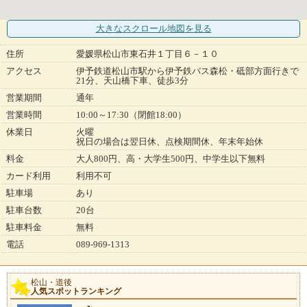
大きなスクロール地図
を見る
住所
愛媛県松山市東石井１丁目６－１０
アクセス
伊予鉄道松山市駅から伊予鉄バス森松・砥部方面行きで
21分、天山橋下車、徒歩3分
営業期間
通年
営業時間
10:00～17:30（閉館18:00）
休業日
火曜
祝日の場合は翌日休、点検期間休、年末年始休
料金
大人800円、高・大学生500円、中学生以下無料
カード利用
利用不可
駐車場
あり
駐車台数
20台
駐車料金
無料
電話
089-969-1313
松山・道後
人気スポットランキング