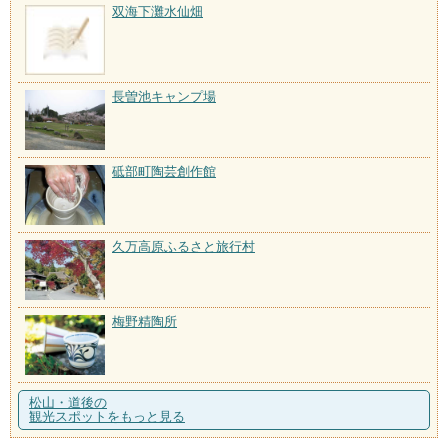
双海下灘水仙畑
長曽池キャンプ場
砥部町陶芸創作館
久万高原ふるさと旅行村
梅野精陶所
松山・道後の
観光スポットをもっと見る