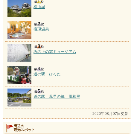
松山城
権現温泉
坂の上の雲ミュージアム
道の駅 ひろた
道の駅 風早の郷 風和里
2026年08月07日更新
周辺の
観光スポット