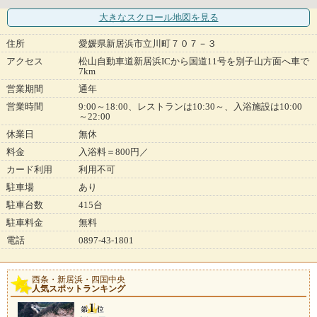
大きなスクロール地図
を見る
住所
愛媛県新居浜市立川町７０７－３
アクセス
松山自動車道新居浜ICから国道11号を別子山方面へ車で
7km
営業期間
通年
営業時間
9:00～18:00、レストランは10:30～、入浴施設は10:00
～22:00
休業日
無休
料金
入浴料＝800円／
カード利用
利用不可
駐車場
あり
駐車台数
415台
駐車料金
無料
電話
0897-43-1801
西条・新居浜・四国中央
人気スポットランキング