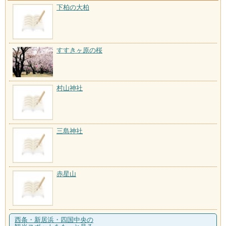
下柏の大柏
すすきヶ原の桜
村山神社
三島神社
赤星山
西条・新居浜・四国中央の