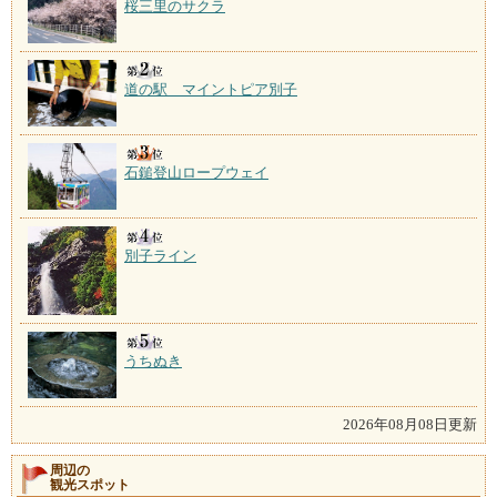
桜三里のサクラ
道の駅 マイントピア別子
石鎚登山ロープウェイ
別子ライン
うちぬき
2026年08月08日更新
周辺の
観光スポット