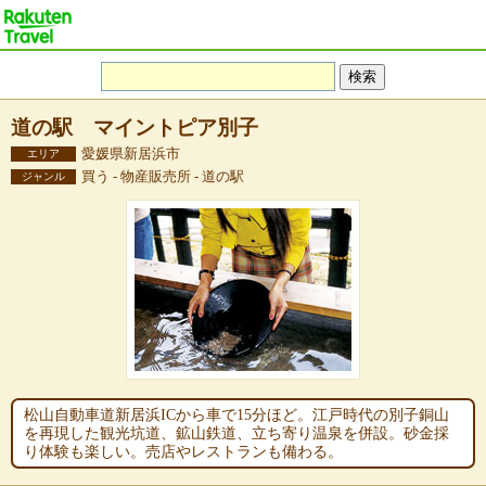
道の駅 マイントピア別子
愛媛県新居浜市
エリア
買う - 物産販売所 - 道の駅
ジャンル
松山自動車道新居浜ICから車で15分ほど。江戸時代の別子銅山
を再現した観光坑道、鉱山鉄道、立ち寄り温泉を併設。砂金採
り体験も楽しい。売店やレストランも備わる。