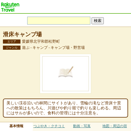
滑床キャンプ場
愛媛県北宇和郡松野町
エリア
遊ぶ - キャンプ - キャンプ場・野営場
ジャンル
美しい渓谷沿いの林間にサイトがあり、雪輪の滝など滑床十景
への散策はもちろん、川遊びや釣り堀で釣りも楽しめる。周辺
にはサルが多いので、食料の管理には十分注意を。
基本情報
つぶやき・クチコミ
動画・写真
地図・周辺の宿