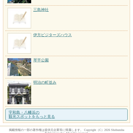
三島神社
伊方ビジターズハウス
琴平公園
明治の町並み
宇和島・八幡浜の
観光スポットをもっと見る
掲載情報の一部の著作権は提供元企業等に帰属します。 Copyright（C）2026 Shobunsha