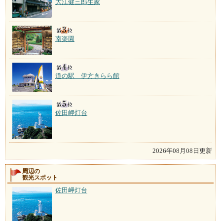
大江健三郎生家
南楽園
道の駅 伊方きらら館
佐田岬灯台
2026年08月08日更新
周辺の
観光スポット
佐田岬灯台