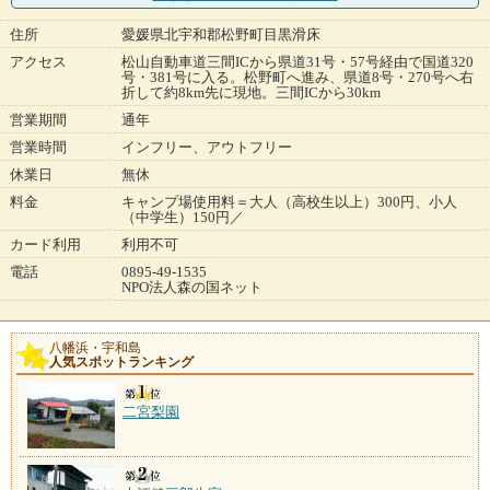
住所
愛媛県北宇和郡松野町目黒滑床
アクセス
松山自動車道三間ICから県道31号・57号経由で国道320
号・381号に入る。松野町へ進み、県道8号・270号へ右
折して約8km先に現地。三間ICから30km
営業期間
通年
営業時間
インフリー、アウトフリー
休業日
無休
料金
キャンプ場使用料＝大人（高校生以上）300円、小人
（中学生）150円／
カード利用
利用不可
電話
0895-49-1535
NPO法人森の国ネット
八幡浜・宇和島
人気スポットランキング
二宮梨園