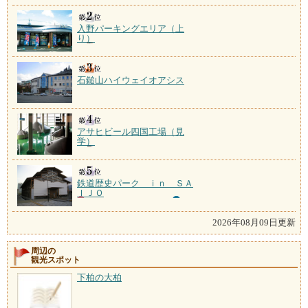
入野パーキングエリア（上
り）
石鎚山ハイウェイオアシス
アサヒビール四国工場（見
学）
鉄道歴史パーク ｉｎ ＳＡ
ＩＪＯ
2026年08月09日更新
周辺の
観光スポット
下柏の大柏