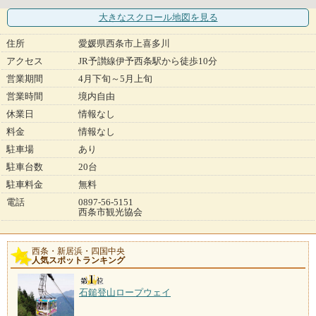
大きなスクロール地図
を見る
住所
愛媛県西条市上喜多川
アクセス
JR予讃線伊予西条駅から徒歩10分
営業期間
4月下旬～5月上旬
営業時間
境内自由
休業日
情報なし
料金
情報なし
駐車場
あり
駐車台数
20台
駐車料金
無料
電話
0897-56-5151
西条市観光協会
西条・新居浜・四国中央
人気スポットランキング
石鎚登山ロープウェイ