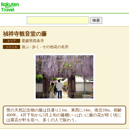
禎祥寺観音堂の藤
愛媛県西条市
エリア
遊ぶ - 歩く - その他花の名所
ジャンル
県の天然記念物の藤は目通り2.6m、東西に14m、南北18m。樹齢
400年。4月下旬から5月上旬の藤棚いっぱいに藤の花が咲く頃に
は露店が軒を並べ、多くの人で賑わう。