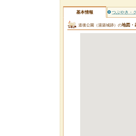
基本情報
つぶやき・
地図・
道後公園（湯築城跡）の