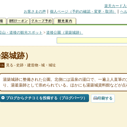
楽天カード入
お客さまの声
個人ページ（予約の確認・変更・取消）
ヘ
松山・道後の観光スポット
>
道後公園（湯築城跡）
湯築城跡）
見る - 史跡・建造物 - 城・城址
ンル
湯築城跡に整備された公園。北側には温泉の湯口で、一遍上人直筆の
り、湯釜薬師として崇められている。ほかにも湯築城資料館などが点
ブログからクチコミを投稿する（ブログパーツ）
印刷する