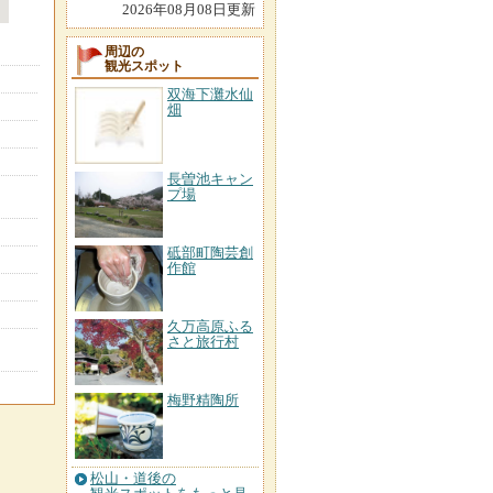
2026年08月08日更新
周辺の
観光スポット
双海下灘水仙
畑
長曽池キャン
プ場
砥部町陶芸創
作館
久万高原ふる
さと旅行村
梅野精陶所
松山・道後の