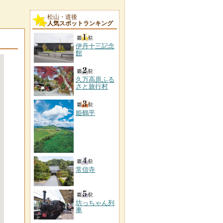
松山・道後
人気スポットランキング
伊丹十三記念
館
久万高原ふる
さと旅行村
姫鶴平
常信寺
坊っちゃん列
車