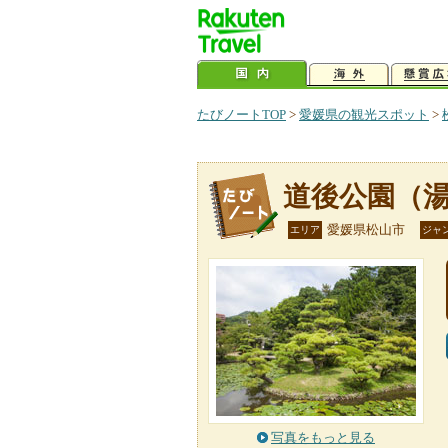
たびノートTOP
>
愛媛県の観光スポット
>
道後公園（
愛媛県松山市
エリア
ジャ
写真をもっと見る