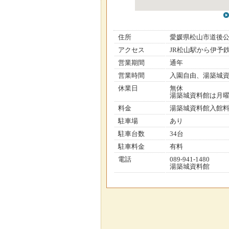
住所
愛媛県松山市道後
アクセス
JR松山駅から伊予
営業期間
通年
営業時間
入園自由、湯築城資料
休業日
無休
湯築城資料館は月
料金
湯築城資料館入館
駐車場
あり
駐車台数
34台
駐車料金
有料
電話
089-941-1480
湯築城資料館