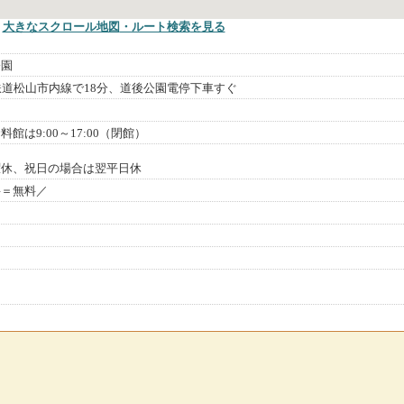
大きなスクロール地図
・ルート検索
を見る
公園
鉄道松山市内線で18分、道後公園電停下車すぐ
館は9:00～17:00（閉館）
曜休、祝日の場合は翌平日休
料＝無料／