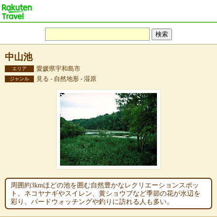
中山池
愛媛県宇和島市
エリア
見る - 自然地形 - 湿原
ジャンル
周囲約3kmほどの池を囲む自然豊かなレクリエーションスポッ
ト。ネコヤナギやスイレン、黄ショウブなど季節の花が水辺を
彩り、バードウォッチングや釣りに訪れる人も多い。