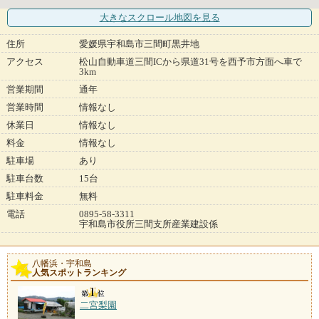
大きなスクロール地図
を見る
住所
愛媛県宇和島市三間町黒井地
アクセス
松山自動車道三間ICから県道31号を西予市方面へ車で
3km
営業期間
通年
営業時間
情報なし
休業日
情報なし
料金
情報なし
駐車場
あり
駐車台数
15台
駐車料金
無料
電話
0895-58-3311
宇和島市役所三間支所産業建設係
八幡浜・宇和島
人気スポットランキング
二宮梨園