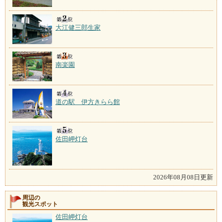
大江健三郎生家
南楽園
道の駅 伊方きらら館
佐田岬灯台
2026年08月08日更新
周辺の
観光スポット
佐田岬灯台