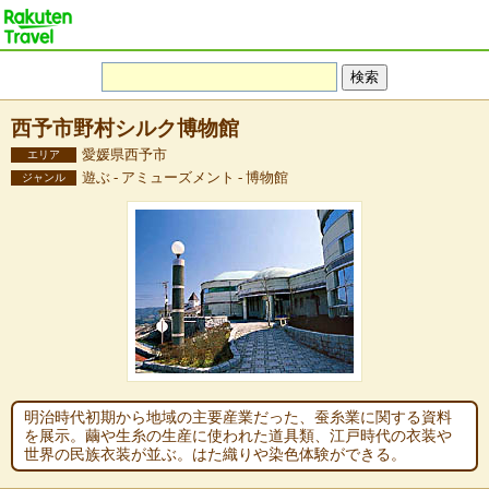
西予市野村シルク博物館
愛媛県西予市
エリア
遊ぶ - アミューズメント - 博物館
ジャンル
明治時代初期から地域の主要産業だった、蚕糸業に関する資料
を展示。繭や生糸の生産に使われた道具類、江戸時代の衣装や
世界の民族衣装が並ぶ。はた織りや染色体験ができる。