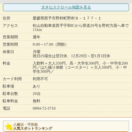
大きなスクロール地図
を見る
住所
愛媛県西予市野村町野村８－１７７－１
アクセス
松山自動車道西予宇和ICから県道29号を野村方面へ車で
11km
営業期間
通年
営業時間
9:00～17:00（閉館）
休業日
月曜
祝日の場合は翌日休、12月29日～翌1月3日休
料金
入館料＝大人350円、高・大学生300円、小・中学生200
円／はた織り体験（コースター）＝大人500円、小・中
学生300円／
カード利用
利用不可
駐車場
あり
駐車台数
20台
駐車料金
無料
電話
0894-72-3710
八幡浜・宇和島
人気スポットランキング