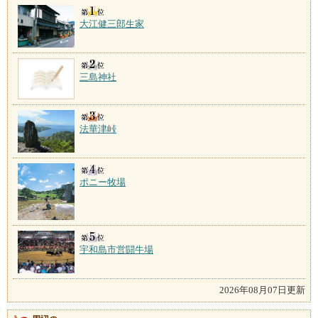
大江健三郎生家
三島神社
法華津峠
ポニー牧場
宇和島市営闘牛場
2026年08月07日更新