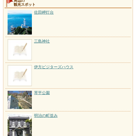
周辺の
観光スポット
佐田岬灯台
三島神社
伊方ビジターズハウス
琴平公園
明治の町並み