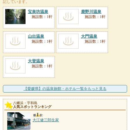
記しています。
宝泉坊温泉
鹿野川温泉
施設数：1軒
施設数：1軒
山出温泉
大門温泉
施設数：1軒
施設数：1軒
大登温泉
施設数：1軒
【愛媛県】の温泉旅館・ホテル一覧をもっと見る
八幡浜・宇和島
人気スポットランキング
大江健三郎生家