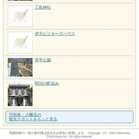
三島神社
伊方ビジターズハウス
琴平公園
明治の町並み
宇和島・八幡浜の
観光スポットをもっと見る
掲載情報の一部の著作権は提供元企業等に帰属します。 Copyright（C）2026 Shobunsha
Publications,Inc. All rights reserved.