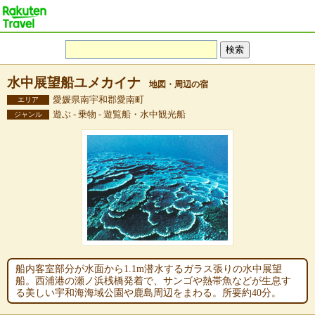
水中展望船ユメカイナ
地図・周辺の宿
愛媛県南宇和郡愛南町
エリア
遊ぶ - 乗物 - 遊覧船・水中観光船
ジャンル
船内客室部分が水面から1.1m潜水するガラス張りの水中展望
船。西浦港の瀬ノ浜桟橋発着で、サンゴや熱帯魚などが生息す
る美しい宇和海海域公園や鹿島周辺をまわる。所要約40分。