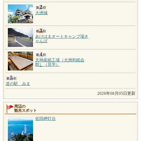
大洲城
あけはまオートキャンプ場き
ゃんぱ
天神産紙工場（大洲和紙会
館）（見学）
道の駅 みま
2026年08月05日更新
周辺の
観光スポット
佐田岬灯台