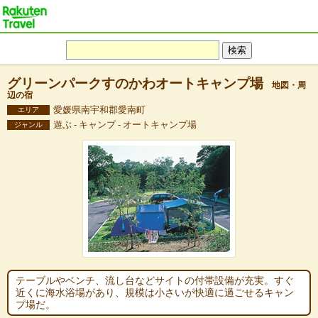
グリーンパークすのかわオートキャンプ場
地図・周
辺の宿
愛媛県南宇和郡愛南町
エリア
遊ぶ - キャンプ - オートキャンプ場
ジャンル
テーブルやベンチ、流し台などサイトの付帯設備が充実。すぐ
近くに海水浴場があり、規模は小さいが快適に過ごせるキャン
プ場だ。