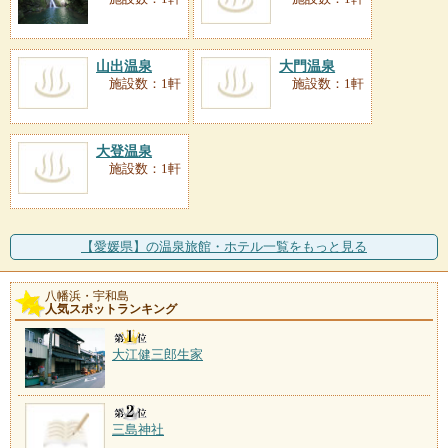
山出温泉
大門温泉
施設数：1軒
施設数：1軒
大登温泉
施設数：1軒
【愛媛県】の温泉旅館・ホテル一覧をもっと見る
八幡浜・宇和島
人気スポットランキング
大江健三郎生家
三島神社