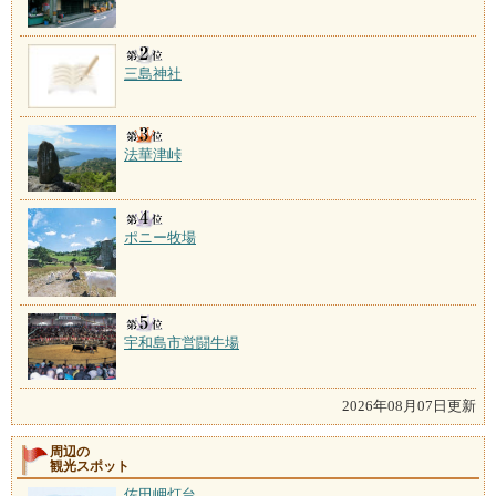
三島神社
法華津峠
ポニー牧場
宇和島市営闘牛場
2026年08月07日更新
周辺の
観光スポット
佐田岬灯台