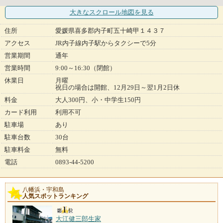
大きなスクロール地図
を見る
住所
愛媛県喜多郡内子町五十崎甲１４３７
アクセス
JR内子線内子駅からタクシーで5分
営業期間
通年
営業時間
9:00～16:30（閉館）
休業日
月曜
祝日の場合は開館、12月29日～翌1月2日休
料金
大人300円、小・中学生150円
カード利用
利用不可
駐車場
あり
駐車台数
30台
駐車料金
無料
電話
0893-44-5200
八幡浜・宇和島
人気スポットランキング
大江健三郎生家