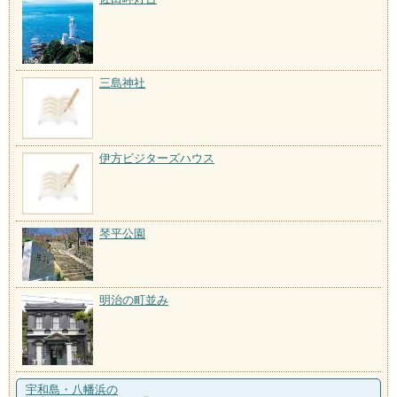
三島神社
伊方ビジターズハウス
琴平公園
明治の町並み
宇和島・八幡浜の