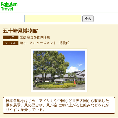
五十崎凧博物館
愛媛県喜多郡内子町
エリア
遊ぶ - アミューズメント - 博物館
ジャンル
日本各地をはじめ、アメリカや中国など世界各国から収集した
凧を展示。凧の歴史や、凧が空に舞い上がる仕組みなどをわか
りやすく紹介している。