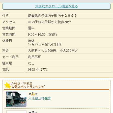
大きなスクロール地図
を見る
住所
愛媛県喜多郡内子町内子２６９６
アクセス
JR内子線内子駅から徒歩20分
営業期間
通年
営業時間
9:00～16:30（閉館）
休業日
無休
12月29日～翌1月2日休
料金
入館料＝大人500円、小人250円／
カード利用
利用不可
駐車場
なし
電話
0893-44-2771
八幡浜・宇和島
人気スポットランキング
大江健三郎生家