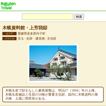
木蝋資料館・上芳我邸
愛媛県喜多郡内子町
エリア
見る - 史跡・建造物 - 文化財
ジャンル
木蝋生産で財をなした豪商屋敷は、明治27（1894）年の上棟。
木蝋生産施設と住居の10棟が重要文化財。邸内に木蝋資料の展
示棟、土蔵に喫茶室がある。