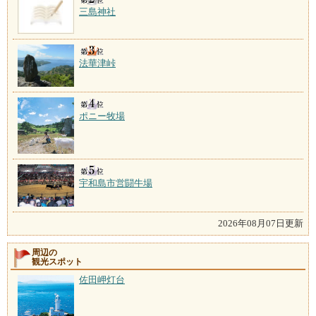
三島神社
法華津峠
ポニー牧場
宇和島市営闘牛場
2026年08月07日更新
周辺の
観光スポット
佐田岬灯台