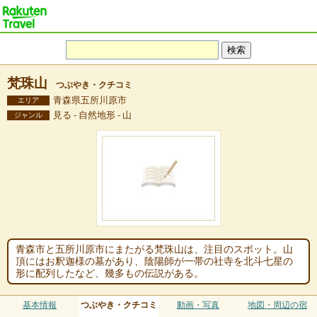
梵珠山
つぶやき・クチコミ
青森県五所川原市
エリア
見る - 自然地形 - 山
ジャンル
青森市と五所川原市にまたがる梵珠山は、注目のスポット。山
頂にはお釈迦様の墓があり、陰陽師が一帯の社寺を北斗七星の
形に配列したなど、幾多もの伝説がある。
基本情報
つぶやき・クチコミ
動画・写真
地図・周辺の宿