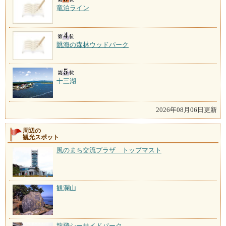
竜泊ライン
眺海の森林ウッドパーク
十三湖
2026年08月06日更新
周辺の
観光スポット
風のまち交流プラザ トップマスト
観瀾山
龍飛シーサイドパーク