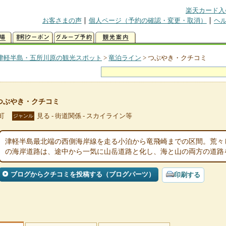
楽天カード入
お客さまの声
個人ページ（予約の確認・変更・取消）
ヘ
津軽半島・五所川原の観光スポット
>
竜泊ライン
>
つぶやき・クチコミ
つぶやき・クチコミ
町
見る - 街道関係 - スカイライン等
ジャンル
津軽半島最北端の西側海岸線を走る小泊から竜飛崎までの区間。荒々
の海岸道路は、途中から一気に山岳道路と化し、海と山の両方の道路
ブログからクチコミを投稿する（ブログパーツ）
印刷する