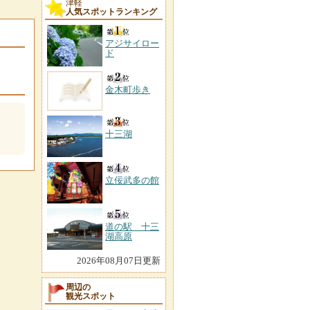
津軽
人気スポットランキング
アジサイロー
ド
金木町歩き
十三湖
立佞武多の館
道の駅 十三
湖高原
2026年08月07日更新
周辺の
観光スポット