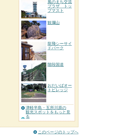
風のまち交流
プラザ トッ
プマスト
観瀾山
龍飛シーサイ
ドパーク
階段国道
おだいばオー
トビレッジ
津軽半島・五所川原の
観光スポットをもっと見
る
このページのトップへ