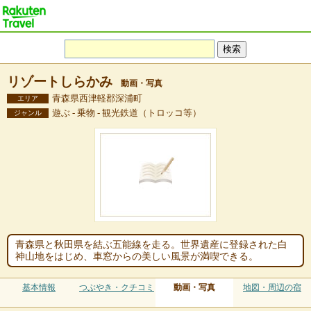
リゾートしらかみ
動画・写真
青森県西津軽郡深浦町
エリア
遊ぶ - 乗物 - 観光鉄道（トロッコ等）
ジャンル
青森県と秋田県を結ぶ五能線を走る。世界遺産に登録された白
神山地をはじめ、車窓からの美しい風景が満喫できる。
基本情報
つぶやき・クチコミ
動画・写真
地図・周辺の宿