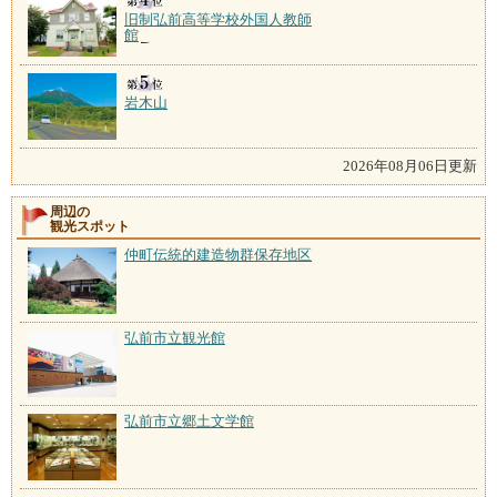
旧制弘前高等学校外国人教師
館
岩木山
2026年08月06日更新
周辺の
観光スポット
仲町伝統的建造物群保存地区
弘前市立観光館
弘前市立郷土文学館