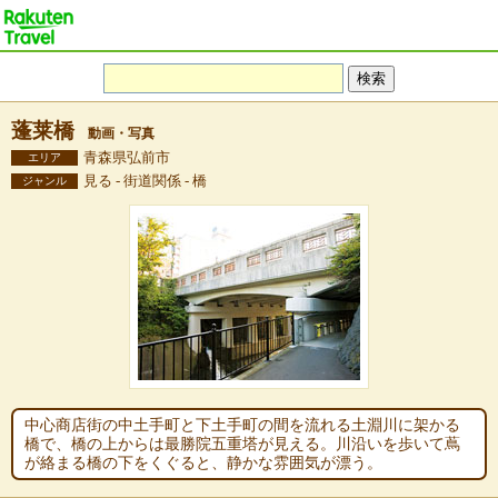
蓬莱橋
動画・写真
青森県弘前市
エリア
見る - 街道関係 - 橋
ジャンル
中心商店街の中土手町と下土手町の間を流れる土淵川に架かる
橋で、橋の上からは最勝院五重塔が見える。川沿いを歩いて蔦
が絡まる橋の下をくぐると、静かな雰囲気が漂う。