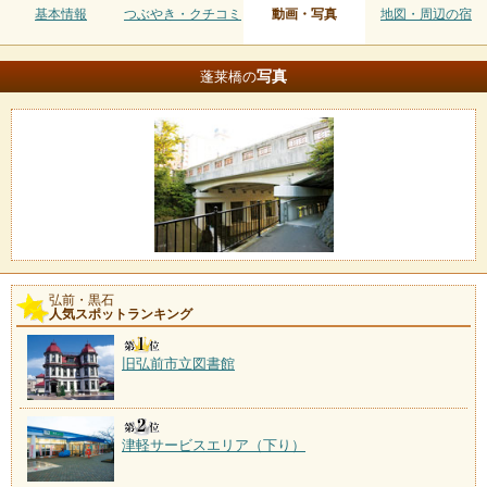
基本情報
つぶやき・クチコミ
動画・写真
地図・周辺の宿
写真
蓬莱橋の
弘前・黒石
人気スポットランキング
旧弘前市立図書館
津軽サービスエリア（下り）