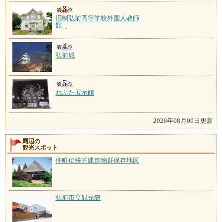
旧制弘前高等学校外国人教師
館
弘前城
ねぷた展示館
2026年08月09日更新
周辺の
観光スポット
仲町伝統的建造物群保存地区
弘前市立観光館