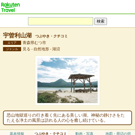
宇曽利山湖
つぶやき・クチコミ
青森県むつ市
エリア
見る - 自然地形 - 湖沼
ジャンル
恐山地獄巡りの行き着く先にある美しい湖。神秘の静けさをた
たえる浄土の風景は訪れる人の心を癒し続けている。
基本情報
つぶやき・クチコミ
動画・写真
地図・周辺の宿