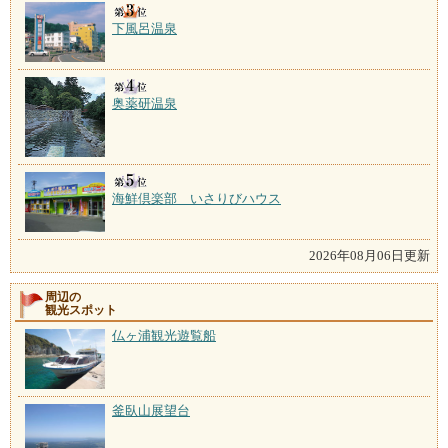
下風呂温泉
奥薬研温泉
海鮮倶楽部 いさりびハウス
2026年08月06日更新
周辺の
観光スポット
仏ヶ浦観光遊覧船
釜臥山展望台