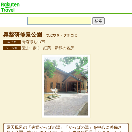
奥薬研修景公園
つぶやき・クチコミ
青森県むつ市
エリア
遊ぶ - 歩く - 紅葉・新緑の名所
ジャンル
露天風呂の「夫婦かっぱの湯」「かっぱの湯」を中心に整備さ