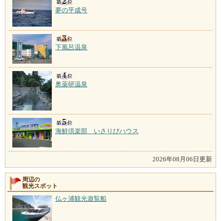
夢の平成号
下風呂温泉
奥薬研温泉
海鮮倶楽部 いさりびハウス
2026年08月06日更新
周辺の
観光スポット
仏ヶ浦観光遊覧船