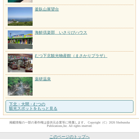
釜臥山展望台
海鮮倶楽部 いさりびハウス
むつ下北観光物産館（まさかりプラザ）
薬研温泉
下北・大間・むつの
観光スポットをもっと見る
掲載情報の一部の著作権は提供元企業等に帰属します。 Copyright（C）2026 Shobunsha
Publications,Inc. All rights reserved.
このページのトップへ