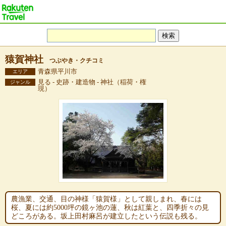
猿賀神社
つぶやき・クチコミ
青森県平川市
エリア
見る - 史跡・建造物 - 神社（稲荷・権
ジャンル
現）
農漁業、交通、目の神様「猿賀様」として親しまれ、春には
桜、夏には約5000坪の鏡ヶ池の蓮、秋は紅葉と、四季折々の見
どころがある。坂上田村麻呂が建立したという伝説も残る。