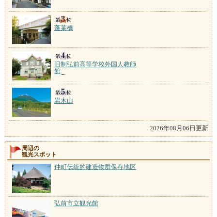
蓬莱橋
旧制弘前高等学校外国人教師
館
岩木山
2026年08月06日更新
周辺の
観光スポット
仲町伝統的建造物群保存地区
弘前市立観光館