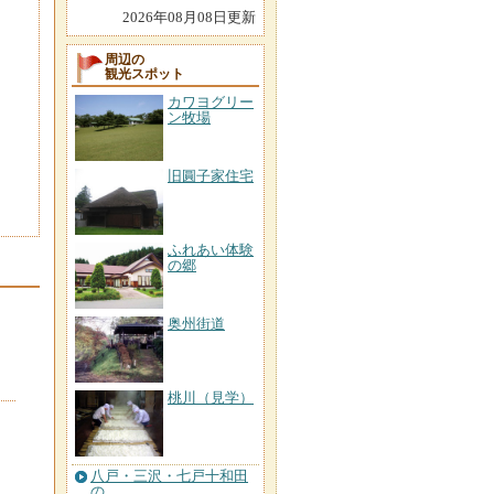
2026年08月08日更新
周辺の
観光スポット
カワヨグリー
ン牧場
旧圓子家住宅
ふれあい体験
の郷
奥州街道
桃川（見学）
八戸・三沢・七戸十和田
の