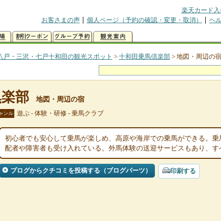
楽天カード入
お客さまの声
個人ページ（予約の確認・変更・取消）
ヘ
八戸・三沢・七戸十和田の観光スポット
>
十和田乗馬倶楽部
>
地図・周辺の
倶楽部
地図・周辺の宿
遊ぶ - 体験・研修 - 乗馬クラブ
ャンル
初心者でも安心して乗馬が楽しめ、高原や海岸での乗馬ができる。乗
配者や障害者も受け入れている。外馬体験の送迎サービスもあり、す
ブログからクチコミを投稿する（ブログパーツ）
印刷する