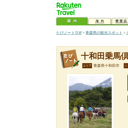
たびノートTOP
>
青森県の観光スポット
>
十和田乗馬
青森県十和田市
エリア
ジ