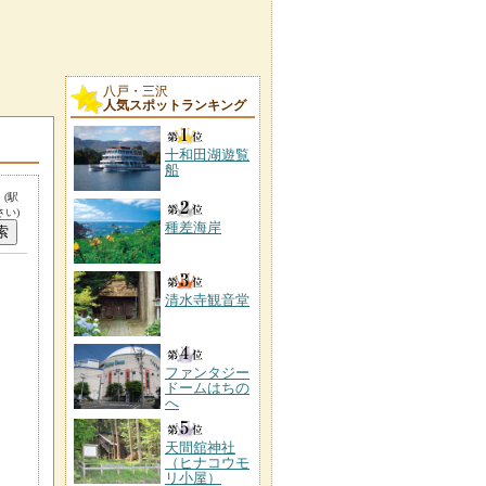
八戸・三沢
人気スポットランキング
十和田湖遊覧
船
。
(駅
い)
種差海岸
清水寺観音堂
ファンタジー
ドームはちの
へ
天間舘神社
（ヒナコウモ
リ小屋）