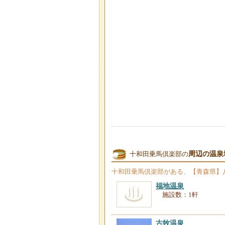
周辺の温泉
十和田乗馬倶楽部の
十和田乗馬倶楽部
がある、【青森県】
福地温泉
施設数：1軒
古牧温泉