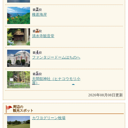
種差海岸
清水寺観音堂
ファンタジードームはちのへ
天間舘神社（ヒナコウモリ小
屋）
2026年08月08日更新
周辺の
観光スポット
カワヨグリーン牧場