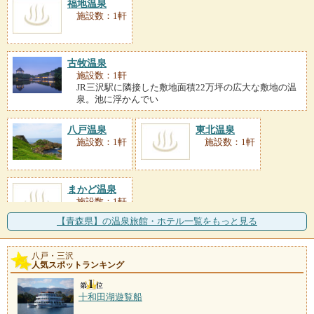
福地温泉
施設数：1軒
古牧温泉
施設数：1軒
JR三沢駅に隣接した敷地面積22万坪の広大な敷地の温
泉。池に浮かんでい
八戸温泉
東北温泉
施設数：1軒
施設数：1軒
まかど温泉
施設数：1軒
【青森県】の温泉旅館・ホテル一覧をもっと見る
八戸・三沢
人気スポットランキング
十和田湖遊覧船