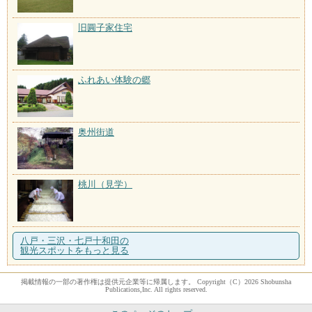
旧圓子家住宅
ふれあい体験の郷
奥州街道
桃川（見学）
八戸・三沢・七戸十和田の
観光スポットをもっと見る
掲載情報の一部の著作権は提供元企業等に帰属します。 Copyright（C）2026 Shobunsha
Publications,Inc. All rights reserved.