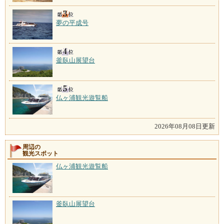
夢の平成号
釜臥山展望台
仏ヶ浦観光遊覧船
2026年08月08日更新
周辺の
観光スポット
仏ヶ浦観光遊覧船
釜臥山展望台