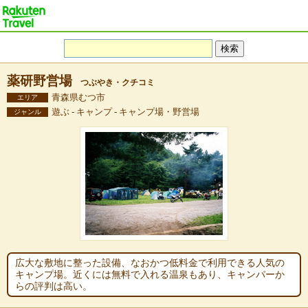
薬研野営場
つぶやき・クチコミ
青森県むつ市
エリア
遊ぶ - キャンプ - キャンプ場・野営場
ジャンル
広大な敷地に整った設備、なおかつ低料金で利用できる人気の
キャンプ場。近くには無料で入れる温泉もあり、キャンパーか
らの評判は高い。