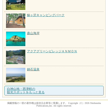
鰺ヶ沢キャンピングパーク
森山海岸
アクアグリーンビレッジＡＮＭＯＮ
鍋石温泉
白神山地・西津軽の
観光スポットをもっと見る
掲載情報の一部の著作権は提供元企業等に帰属します。 Copyright（C）2026 Shobunsha
Publications,Inc. All rights reserved.