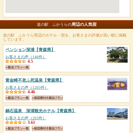
周辺の人気宿
道の駅 ふかうらの
道の駅 ふかうら
周辺のホテル・宿を、お客さまの評価が高い順に掲載
しています。
ペンション深浦
【青森県】
お客さまの声（146件）
4.5
黄金崎不老ふ死温泉
【青森県】
お客さまの声（1203件）
4.46
鍋石温泉 深浦観光ホテル
【青森県】
お客さまの声（203件）
3.61