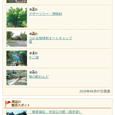
マザーツリー・津軽峠
つがる地球村オートキャンプ
場
十二湖
海の駅わんど
2026年08月07日更新
周辺の
観光スポット
「種里城址」光信公の館（国史跡）