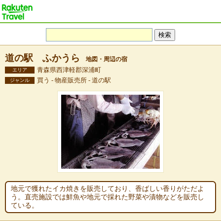
道の駅 ふかうら
地図・周辺の宿
青森県西津軽郡深浦町
エリア
買う - 物産販売所 - 道の駅
ジャンル
地元で獲れたイカ焼きを販売しており、香ばしい香りがただよ
う。直売施設では鮮魚や地元で採れた野菜や漬物などを販売し
ている。