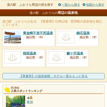
道の駅 ふかうら周辺の宿を探す
一覧から探す
地図から探す
周辺の温泉地
道の駅 ふかうらの
道の駅 ふかうら
がある、【青森県】白神山地・西津軽の温泉地を表記
しています。
黄金崎不老不死温泉
鍋石温泉
施設数：1軒
施設数：1軒
稲垣温泉
鰺ケ沢温泉
施設数：1軒
施設数：1軒
【青森県】の温泉旅館・ホテル一覧をもっと見る
西津軽
人気スポットランキング
青池