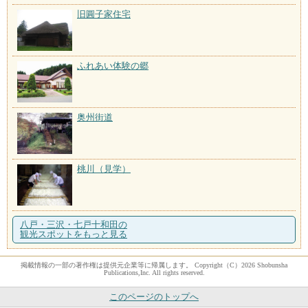
旧圓子家住宅
ふれあい体験の郷
奥州街道
桃川（見学）
八戸・三沢・七戸十和田の
観光スポットをもっと見る
掲載情報の一部の著作権は提供元企業等に帰属します。 Copyright（C）2026 Shobunsha
Publications,Inc. All rights reserved.
このページのトップへ