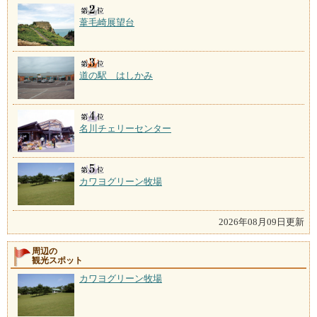
葦毛崎展望台
道の駅 はしかみ
名川チェリーセンター
カワヨグリーン牧場
2026年08月09日更新
周辺の
観光スポット
カワヨグリーン牧場