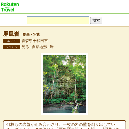
屏風岩
動画・写真
青森県十和田市
エリア
見る - 自然地形 - 岩
ジャンル
何枚もの岩盤が組み合わさり、一枚の岩の壁を創り出してい