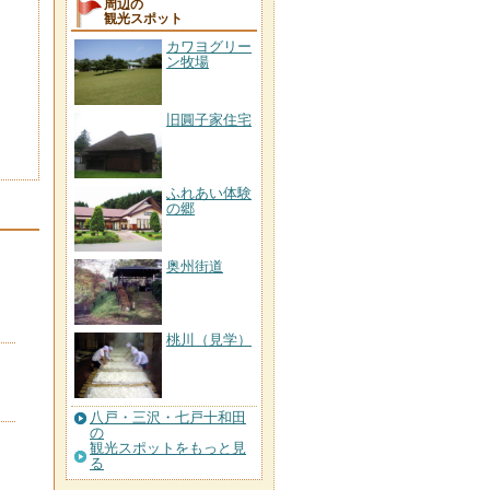
周辺の
観光スポット
カワヨグリー
ン牧場
旧圓子家住宅
ふれあい体験
の郷
奥州街道
桃川（見学）
八戸・三沢・七戸十和田
の
観光スポットをもっと見
る