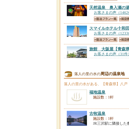
天然温泉 奥入瀬の
お客さまの声（146
スマイルホテル十和
お客さまの声（123
旅館 大阪屋
【青森
お客さまの声（31件
十和田シティホテル
周辺の温泉地
落人の里の水の
お客さまの声（843
落人の里の水
がある、【青森県】八戸
福地温泉
施設数：1軒
古牧温泉
施設数：1軒
JR三沢駅に隣接した