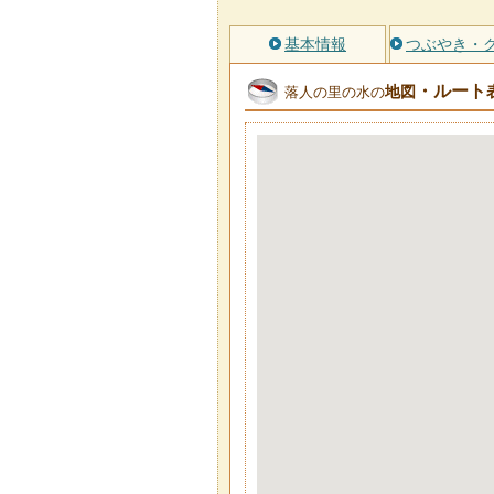
基本情報
つぶやき・
・ルート
地図
落人の里の水の