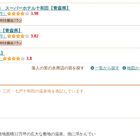
湯 スーパーホテル十和田
【青森県】
2件）
3.98
田
【青森県】
3件）
3.82
県】
）
3.8
落人の里の水周辺の宿を探す
一覧から探す
地図か
【青森県】
件）
3.76
・三沢・七戸十和田の温泉地を表記しています。
敷地面積22万坪の広大な敷地の温泉。池に浮かんでい