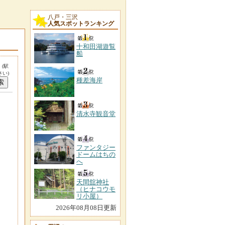
八戸・三沢
人気スポットランキング
十和田湖遊覧
船
。
(駅
い)
種差海岸
清水寺観音堂
ファンタジー
ドームはちの
へ
天間舘神社
（ヒナコウモ
リ小屋）
2026年08月08日更新