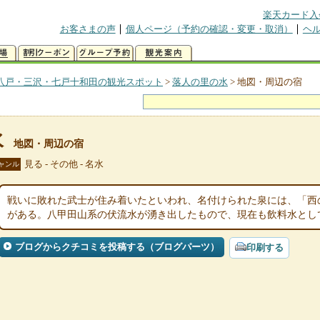
楽天カード入
お客さまの声
個人ページ（予約の確認・変更・取消）
ヘ
八戸・三沢・七戸十和田の観光スポット
>
落人の里の水
>
地図・周辺の宿
水
地図・周辺の宿
見る - その他 - 名水
ャンル
戦いに敗れた武士が住み着いたといわれ、名付けられた泉には、「西
がある。八甲田山系の伏流水が湧き出したもので、現在も飲料水とし
ブログからクチコミを投稿する（ブログパーツ）
印刷する