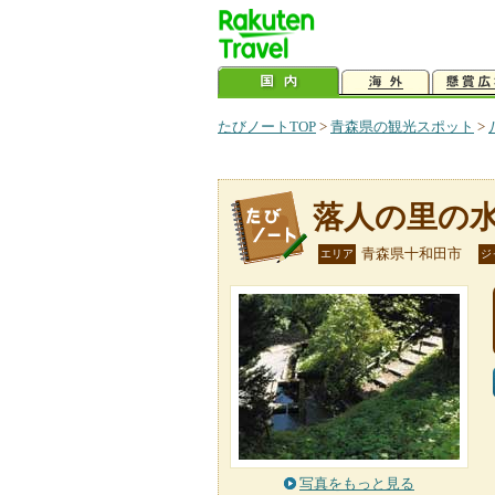
たびノートTOP
>
青森県の観光スポット
>
落人の里の
青森県十和田市
エリア
ジ
写真をもっと見る