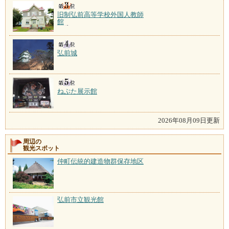
旧制弘前高等学校外国人教師
館
弘前城
ねぷた展示館
2026年08月09日更新
周辺の
観光スポット
仲町伝統的建造物群保存地区
弘前市立観光館