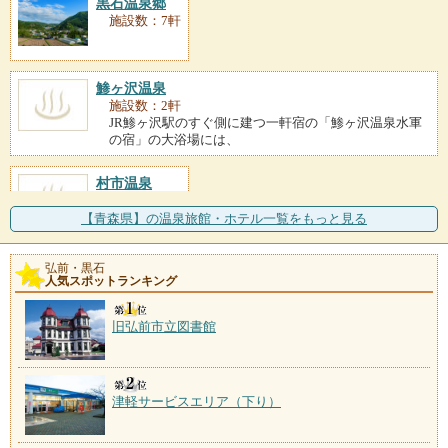
黒石温泉郷
施設数：7軒
鯵ヶ沢温泉
施設数：2軒
JR鯵ヶ沢駅のすぐ側に建つ一軒宿の「鯵ヶ沢温泉水軍
の宿」の大浴場には、
村市温泉
施設数：1軒
【青森県】の温泉旅館・ホテル一覧をもっと見る
嶽温泉
弘前・黒石
人気スポットランキング
施設数：1軒
開湯は300年前にさかのぼり、キツネに昼飯を盗られた
村人がキツネを追い
旧弘前市立図書館
津軽サービスエリア（下り）