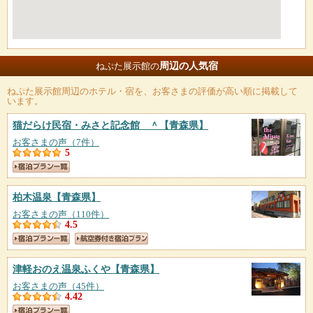
周辺の人気宿
ねぷた展示館の
ねぷた展示館
周辺のホテル・宿を、お客さまの評価が高い順に掲載して
います。
猫だらけ民宿・みさと記念館 ＾
【青森県】
お客さまの声（7件）
5
柏木温泉
【青森県】
お客さまの声（110件）
4.5
津軽おのえ温泉ふくや
【青森県】
お客さまの声（45件）
4.42