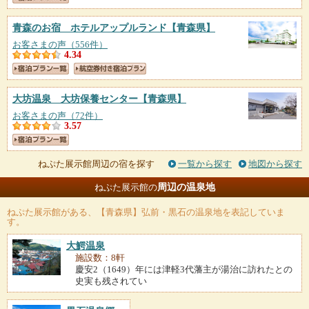
青森のお宿 ホテルアップルランド
【青森県】
お客さまの声（556件）
4.34
大坊温泉 大坊保養センター
【青森県】
お客さまの声（72件）
3.57
ねぷた展示館周辺の宿を探す
一覧から探す
地図から探す
周辺の温泉地
ねぷた展示館の
ねぷた展示館
がある、【青森県】弘前・黒石の温泉地を表記していま
す。
大鰐温泉
施設数：8軒
慶安2（1649）年には津軽3代藩主が湯治に訪れたとの
史実も残されてい