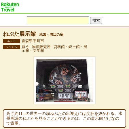
ねぷた展示館
地図・周辺の宿
青森県平川市
エリア
買う - 物産販売所 - 資料館・郷土館・展
ジャンル
示館・文学館
高さ約11mの世界一の扇ねぷたの出迎えには度肝を抜かれる。水
墨画調のねぷたを見ることができるのは、この展示館だけなの
で貴重。