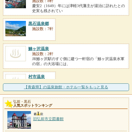
施設数：8軒
慶安2（1649）年には津軽3代藩主が湯治に訪れたとの
史実も残されてい
黒石温泉郷
施設数：7軒
鯵ヶ沢温泉
施設数：2軒
JR鯵ヶ沢駅のすぐ側に建つ一軒宿の「鯵ヶ沢温泉水軍
の宿」の大浴場には、
村市温泉
施設数：1軒
【青森県】の温泉旅館・ホテル一覧をもっと見る
嶽温泉
弘前・黒石
人気スポットランキング
施設数：1軒
開湯は300年前にさかのぼり、キツネに昼飯を盗られた
村人がキツネを追い
旧弘前市立図書館