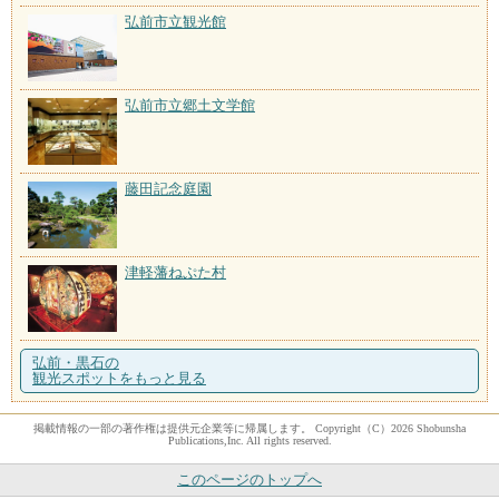
弘前市立観光館
弘前市立郷土文学館
藤田記念庭園
津軽藩ねぷた村
弘前・黒石の
観光スポットをもっと見る
掲載情報の一部の著作権は提供元企業等に帰属します。 Copyright（C）2026 Shobunsha
Publications,Inc. All rights reserved.
このページのトップへ