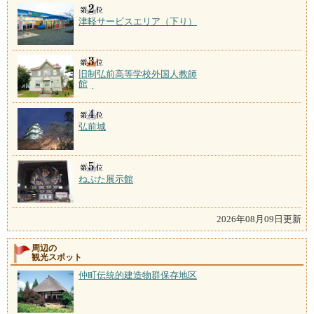
津軽サービスエリア（下り）
旧制弘前高等学校外国人教師
館
弘前城
ねぷた展示館
2026年08月09日更新
周辺の
観光スポット
仲町伝統的建造物群保存地区