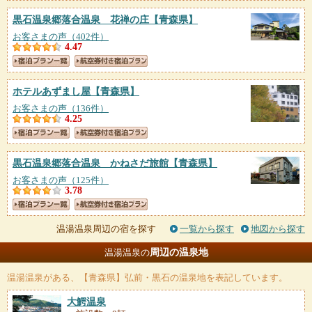
黒石温泉郷落合温泉 花禅の庄
【青森県】
お客さまの声（402件）
4.47
ホテルあずまし屋
【青森県】
お客さまの声（136件）
4.25
黒石温泉郷落合温泉 かねさだ旅館
【青森県】
お客さまの声（125件）
3.78
温湯温泉周辺の宿を探す
一覧から探す
地図から探す
周辺の温泉地
温湯温泉の
温湯温泉
がある、【青森県】弘前・黒石の温泉地を表記しています。
大鰐温泉