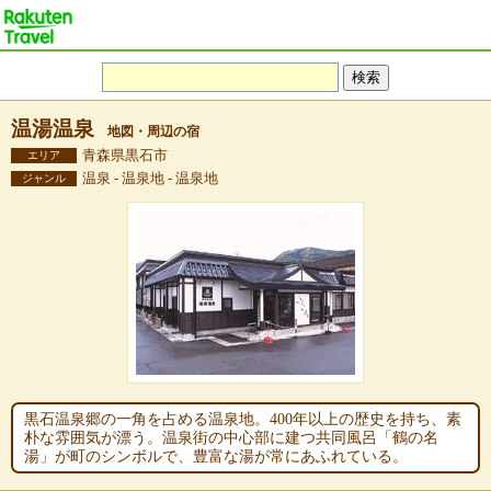
温湯温泉
地図・周辺の宿
青森県黒石市
エリア
温泉 - 温泉地 - 温泉地
ジャンル
黒石温泉郷の一角を占める温泉地。400年以上の歴史を持ち、素
朴な雰囲気が漂う。温泉街の中心部に建つ共同風呂「鶴の名
湯」が町のシンボルで、豊富な湯が常にあふれている。