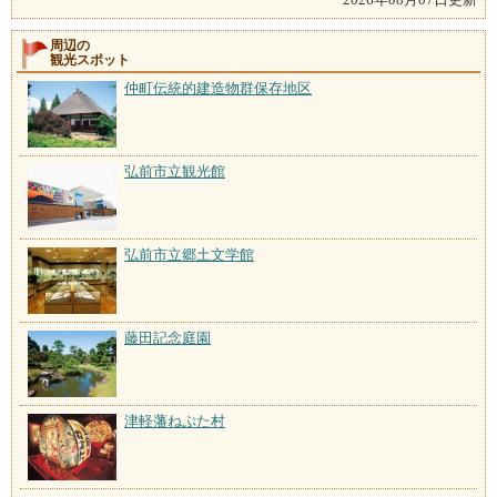
周辺の
観光スポット
仲町伝統的建造物群保存地区
弘前市立観光館
弘前市立郷土文学館
藤田記念庭園
津軽藩ねぷた村