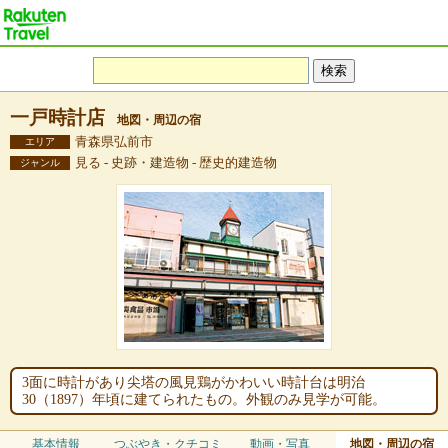
一戸時計店
地図・周辺の宿
青森県弘前市
エリア
見る - 史跡・建造物 - 歴史的建造物
ジャンル
3面に時計があり尖塔の風見鶏がかわいい時計台は明治
30（1897）年頃に建てられたもの。外観のみ見学が可能。
基本情報
つぶやき・クチコミ
動画・写真
地図・周辺の宿