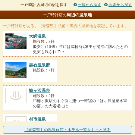
一戸時計店周辺の宿を探す
一覧から探す
地図から探す
周辺の温泉地
一戸時計店の
一戸時計店
がある、【青森県】弘前・黒石の温泉地を表記しています。
大鰐温泉
施設数：8軒
慶安2（1649）年には津軽3代藩主が湯治に訪れたとの
史実も残されてい
黒石温泉郷
施設数：7軒
鯵ヶ沢温泉
施設数：2軒
JR鯵ヶ沢駅のすぐ側に建つ一軒宿の「鯵ヶ沢温泉水軍
の宿」の大浴場には、
村市温泉
施設数：1軒
【青森県】の温泉旅館・ホテル一覧をもっと見る