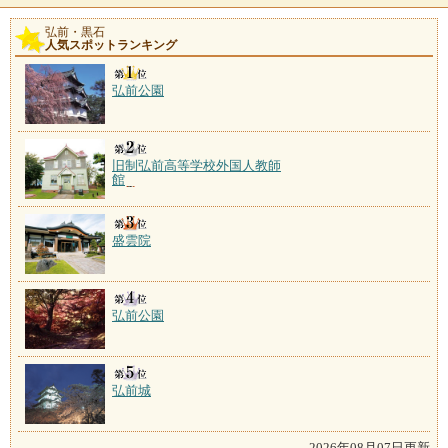
嶽温泉
弘前・黒石
人気スポットランキング
施設数：1軒
開湯は300年前にさかのぼり、キツネに昼飯を盗られた
村人がキツネを追い
弘前公園
旧制弘前高等学校外国人教師
館
盛雲院
弘前公園
弘前城
2026年08月07日更新