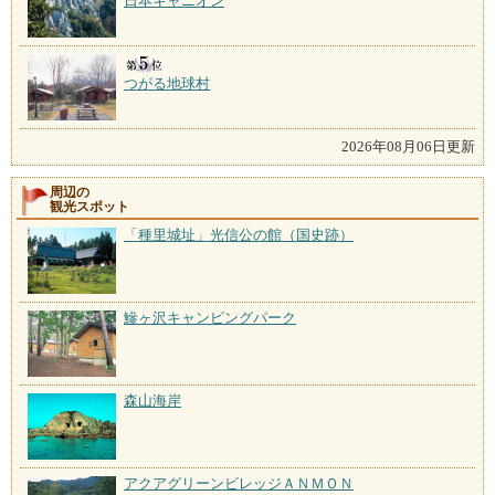
日本キャニオン
つがる地球村
2026年08月06日更新
周辺の
観光スポット
「種里城址」光信公の館（国史跡）
鰺ヶ沢キャンピングパーク
森山海岸
アクアグリーンビレッジＡＮＭＯＮ