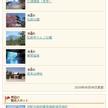
三浦酒造（見学）
弘前公園
弘前市りんご公園
青荷温泉
岩木山神社
2026年08月08日更新
周辺の
観光スポット
仲町伝統的建造物群保存地区