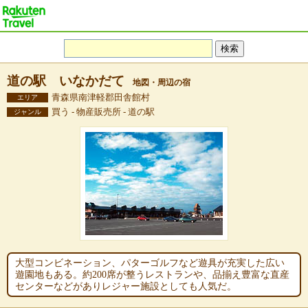
道の駅 いなかだて
地図・周辺の宿
青森県南津軽郡田舎館村
エリア
買う - 物産販売所 - 道の駅
ジャンル
大型コンビネーション、パターゴルフなど遊具が充実した広い
遊園地もある。約200席が整うレストランや、品揃え豊富な直産
センターなどがありレジャー施設としても人気だ。