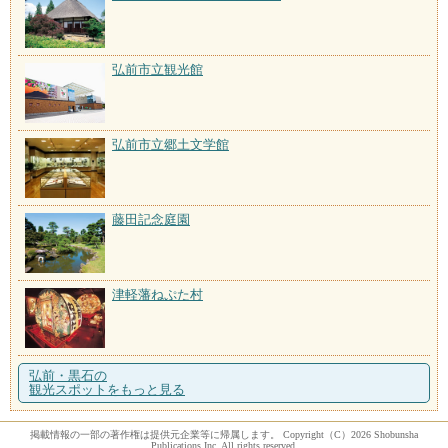
弘前市立観光館
弘前市立郷土文学館
藤田記念庭園
津軽藩ねぷた村
弘前・黒石の
観光スポットをもっと見る
掲載情報の一部の著作権は提供元企業等に帰属します。 Copyright（C）2026 Shobunsha
Publications,Inc. All rights reserved.