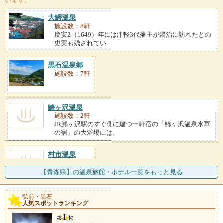
います。
大鰐温泉
施設数：8軒
慶安2（1649）年には津軽3代藩主が湯治に訪れたとの
史実も残されてい
黒石温泉郷
施設数：7軒
鯵ヶ沢温泉
施設数：2軒
JR鯵ヶ沢駅のすぐ側に建つ一軒宿の「鯵ヶ沢温泉水軍
の宿」の大浴場には、
村市温泉
施設数：1軒
【青森県】の温泉旅館・ホテル一覧をもっと見る
嶽温泉
弘前・黒石
人気スポットランキング
施設数：1軒
開湯は300年前にさかのぼり、キツネに昼飯を盗られた
村人がキツネを追い